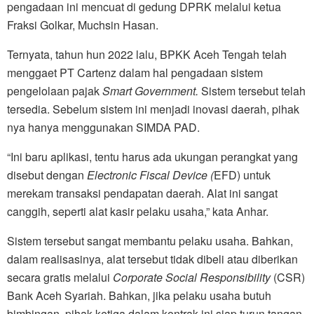
pengadaan ini mencuat di gedung DPRK melalui ketua
Fraksi Golkar, Muchsin Hasan.
Ternyata, tahun hun 2022 lalu, BPKK Aceh Tengah telah
menggaet PT Cartenz dalam hal pengadaan sistem
pengelolaan pajak
Smart Government.
Sistem tersebut telah
tersedia. Sebelum sistem ini menjadi inovasi daerah, pihak
nya hanya menggunakan SIMDA PAD.
“Ini baru aplikasi, tentu harus ada ukungan perangkat yang
disebut dengan
Electronic Fiscal Device (
EFD) untuk
merekam transaksi pendapatan daerah. Alat ini sangat
canggih, seperti alat kasir pelaku usaha,” kata Anhar.
Sistem tersebut sangat membantu pelaku usaha. Bahkan,
dalam realisasinya, alat tersebut tidak dibeli atau diberikan
secara gratis melalui
Corporate Social Responsibility
(CSR)
Bank Aceh Syariah. Bahkan, jika pelaku usaha butuh
bimbingan, pihak ketiga dalam kontrak ini siap turun tangan.