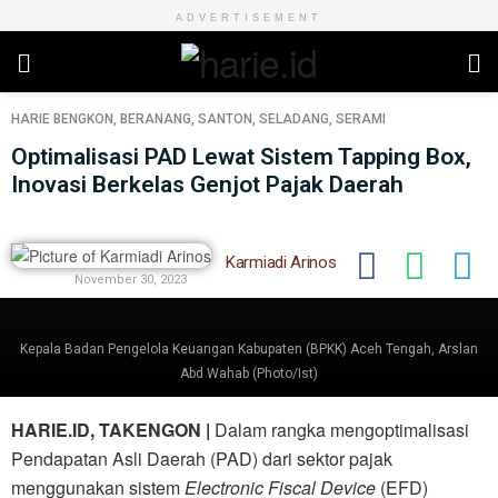
ADVERTISEMENT
HARIE
BENGKON
,
BERANANG
,
SANTON
,
SELADANG
,
SERAMI
Optimalisasi PAD Lewat Sistem Tapping Box,
Inovasi Berkelas Genjot Pajak Daerah
Karmiadi Arinos
November 30, 2023
Kepala Badan Pengelola Keuangan Kabupaten (BPKK) Aceh Tengah, Arslan
Abd Wahab (Photo/Ist)
HARIE.ID, TAKENGON |
Dalam rangka mengoptimalisasi
Pendapatan Asli Daerah (PAD) dari sektor pajak
menggunakan sistem
Electronic Fiscal Device
(EFD)