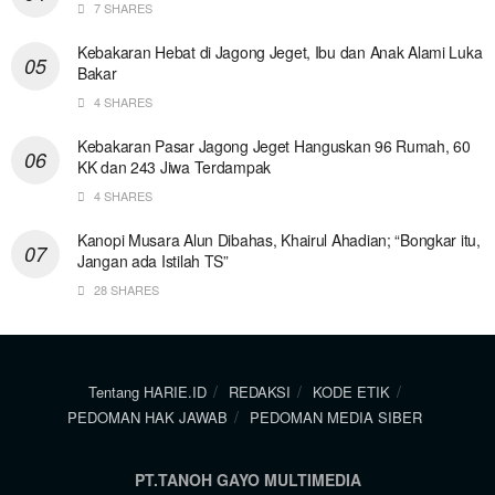
7 SHARES
Kebakaran Hebat di Jagong Jeget, Ibu dan Anak Alami Luka
Bakar
4 SHARES
Kebakaran Pasar Jagong Jeget Hanguskan 96 Rumah, 60
KK dan 243 Jiwa Terdampak
4 SHARES
Kanopi Musara Alun Dibahas, Khairul Ahadian; “Bongkar itu,
Jangan ada Istilah TS”
28 SHARES
Tentang HARIE.ID
REDAKSI
KODE ETIK
PEDOMAN HAK JAWAB
PEDOMAN MEDIA SIBER
PT.TANOH GAYO MULTIMEDIA