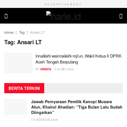
ADVERTISEMENT
Home
Tag
Ansari LT
Tag:
Ansari LT
Innalilahi wainnailaihi roji’un, Wakil Ketua II DPRK
Aceh Tengah Berpulang
BY
ARINOS
24 MEI 2024
BERITA TERKINI
Jawab Pernyataan Pemilik Kanopi Musara
Alun, Khairul Ahadian: “Tiga Bulan Lalu Sudah
Diingatkan”
8 AGUSTUS 2026