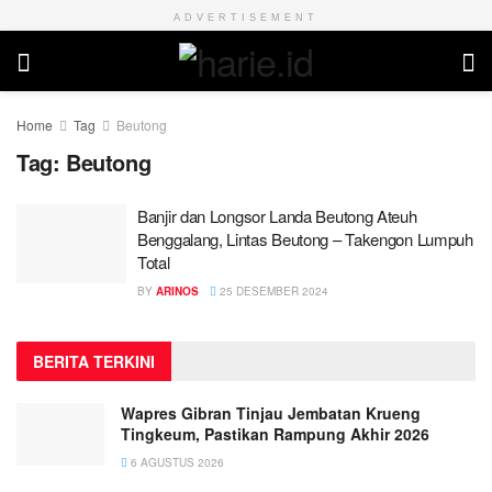
ADVERTISEMENT
Home
Tag
Beutong
Tag:
Beutong
Banjir dan Longsor Landa Beutong Ateuh
Benggalang, Lintas Beutong – Takengon Lumpuh
Total
BY
ARINOS
25 DESEMBER 2024
BERITA TERKINI
Wapres Gibran Tinjau Jembatan Krueng
Tingkeum, Pastikan Rampung Akhir 2026
6 AGUSTUS 2026