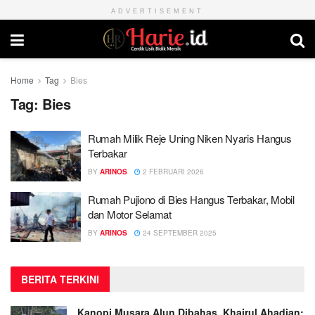
ADVERTISEMENT
Home
Tag
Bies
Tag:
Bies
Rumah Milik Reje Uning Niken Nyaris Hangus
Terbakar
BY
ARINOS
2 FEBRUARI 2026
Rumah Pujiono di Bies Hangus Terbakar, Mobil
dan Motor Selamat
BY
ARINOS
24 SEPTEMBER 2025
BERITA TERKINI
Kanopi Musara Alun Dibahas, Khairul Ahadian;