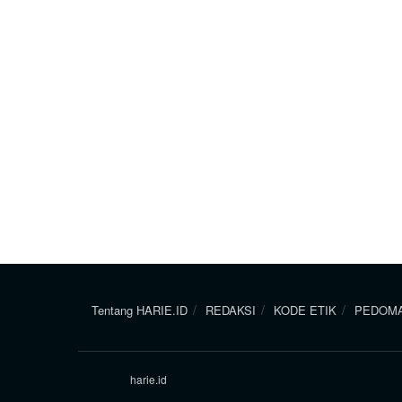
Tentang HARIE.ID
REDAKSI
KODE ETIK
PEDOMA
© 2024
harie.id
.