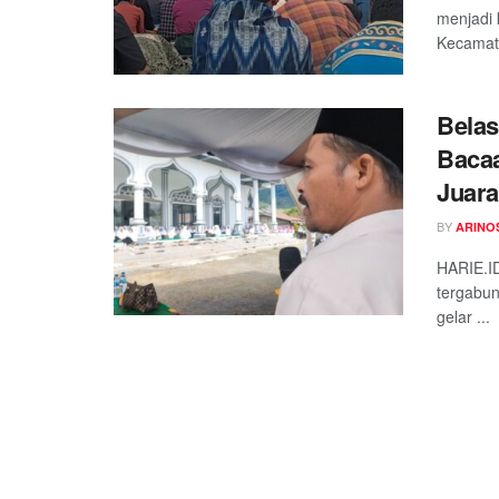
menjadi 
Kecamata
Belas
Bacaa
Juar
BY
ARINO
HARIE.ID
tergabu
gelar ...