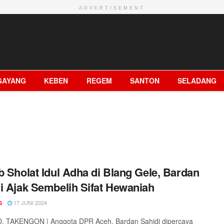
ADVERTISEMENT
GAYANG
KEBEN
REGEM
SANTON
SELADANG
b Sholat Idul Adha di Blang Gele, Bardan
i Ajak Sembelih Sifat Hewaniah
17 JUNI 2024
S
D, TAKENGON | Anggota DPR Aceh, Bardan Sahidi dipercaya