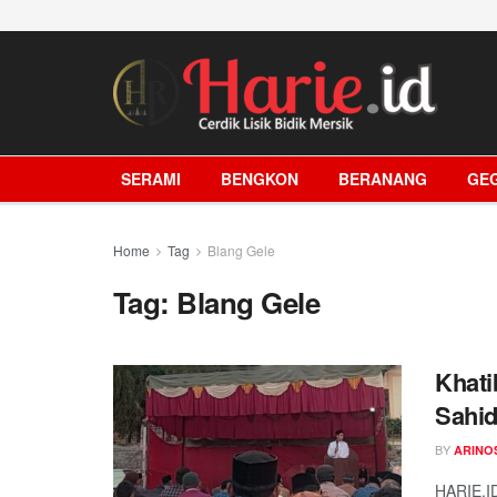
SERAMI
BENGKON
BERANANG
GE
Home
Tag
Blang Gele
Tag:
Blang Gele
Khati
Sahid
BY
ARINO
HARIE.I