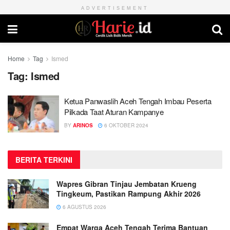
ADVERTISEMENT
Home
Tag
Ismed
Tag:
Ismed
Ketua Panwaslih Aceh Tengah Imbau Peserta
Pilkada Taat Aturan Kampanye
BY
ARINOS
6 OKTOBER 2024
BERITA TERKINI
Wapres Gibran Tinjau Jembatan Krueng
Tingkeum, Pastikan Rampung Akhir 2026
6 AGUSTUS 2026
Empat Warga Aceh Tengah Terima Bantuan