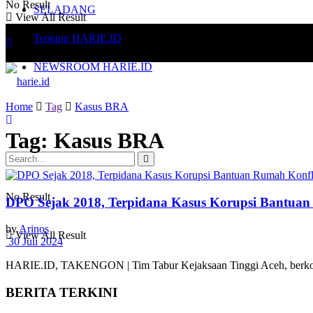
No Result
SELADANG
View All Result
Tentang HARIE.ID
NEWSROOM HARIE.ID
Home
Tag
Kasus BRA
Tag:
Kasus BRA
No Result
DPO Sejak 2018, Terpidana Kasus Korupsi Bantuan
by
Arinos
View All Result
30 Juli 2024
HARIE.ID, TAKENGON | Tim Tabur Kejaksaan Tinggi Aceh, berkoord
BERITA TERKINI