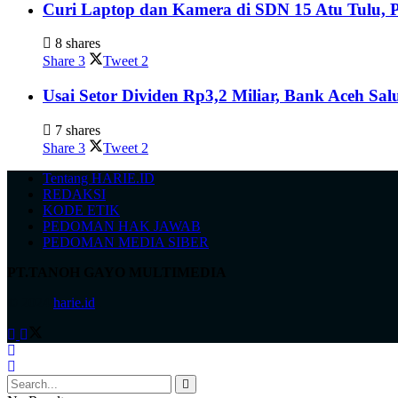
Curi Laptop dan Kamera di SDN 15 Atu Tulu, P
8 shares
Share
3
Tweet
2
Usai Setor Dividen Rp3,2 Miliar, Bank Aceh S
7 shares
Share
3
Tweet
2
Tentang HARIE.ID
REDAKSI
KODE ETIK
PEDOMAN HAK JAWAB
PEDOMAN MEDIA SIBER
PT.TANOH GAYO MULTIMEDIA
© 2024
harie.id
.