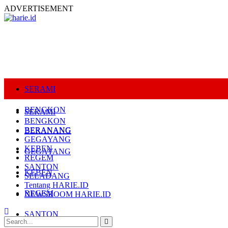
ADVERTISEMENT
SERAMI
BENGKON
SERAMI
BENGKON
BERANANG
BERANANG
GEGAYANG
KEBEN
GEGAYANG
REGEM
SANTON
KEBEN
SELADANG
Tentang HARIE.ID
REGEM
NEWSROOM HARIE.ID
SANTON