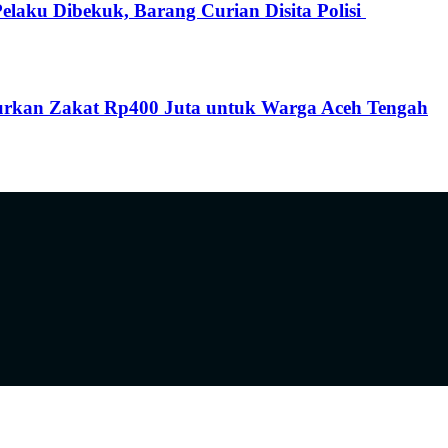
elaku Dibekuk, Barang Curian Disita Polisi
alurkan Zakat Rp400 Juta untuk Warga Aceh Tengah