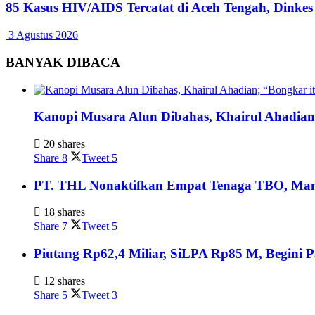
85 Kasus HIV/AIDS Tercatat di Aceh Tengah, Dinke
3 Agustus 2026
BANYAK DIBACA
Kanopi Musara Alun Dibahas, Khairul Ahadian;
20 shares
Share
8
Tweet
5
PT. THL Nonaktifkan Empat Tenaga TBO, Mant
18 shares
Share
7
Tweet
5
Piutang Rp62,4 Miliar, SiLPA Rp85 M, Begini
12 shares
Share
5
Tweet
3