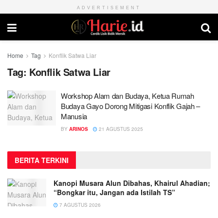
ADVERTISEMENT
Home
Tag
Konflik Satwa Liar
Tag:
Konflik Satwa Liar
Workshop Alam dan Budaya, Ketua Rumah
Budaya Gayo Dorong Mitigasi Konflik Gajah –
Manusia
BY
ARINOS
21 AGUSTUS 2025
BERITA TERKINI
Kanopi Musara Alun Dibahas, Khairul Ahadian;
“Bongkar itu, Jangan ada Istilah TS”
7 AGUSTUS 2026