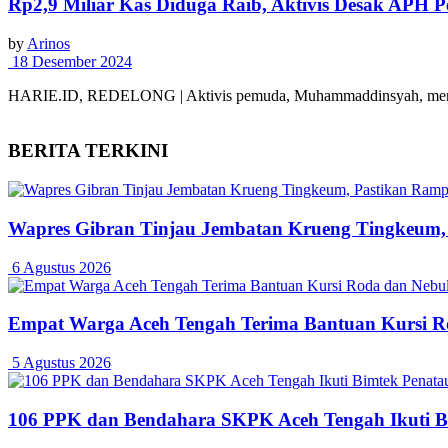
Rp2,9 Miliar Kas Diduga Raib, Aktivis Desak APH
by
Arinos
18 Desember 2024
HARIE.ID, REDELONG | Aktivis pemuda, Muhammaddinsyah, mendes
BERITA TERKINI
Wapres Gibran Tinjau Jembatan Krueng Tingkeum,
6 Agustus 2026
Empat Warga Aceh Tengah Terima Bantuan Kursi Rod
5 Agustus 2026
106 PPK dan Bendahara SKPK Aceh Tengah Ikuti 