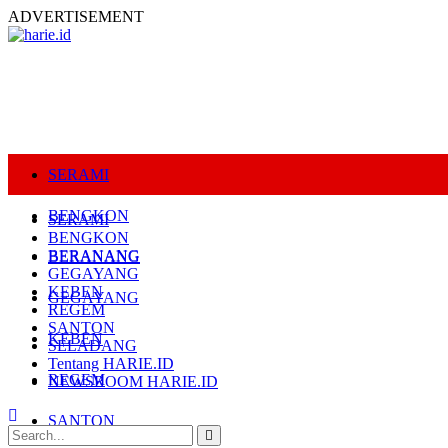
ADVERTISEMENT
SERAMI
BENGKON
SERAMI
BENGKON
BERANANG
BERANANG
GEGAYANG
KEBEN
GEGAYANG
REGEM
SANTON
KEBEN
SELADANG
Tentang HARIE.ID
REGEM
NEWSROOM HARIE.ID
SANTON