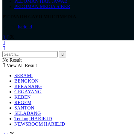
PEDOMAN HAK JAWAB
PEDOMAN MEDIA SIBER
PT.TANOH GAYO MULTIMEDIA
© 2024
harie.id
.
No Result
View All Result
SERAMI
BENGKON
BERANANG
GEGAYANG
KEBEN
REGEM
SANTON
SELADANG
Tentang HARIE.ID
NEWSROOM HARIE.ID