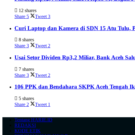
12 shares
Share
5
Tweet
3
Curi Laptop dan Kamera di SDN 15 Atu Tulu, P
8 shares
Share
3
Tweet
2
Usai Setor Dividen Rp3,2 Miliar, Bank Aceh S
7 shares
Share
3
Tweet
2
106 PPK dan Bendahara SKPK Aceh Tengah Ik
5 shares
Share
2
Tweet
1
Tentang HARIE.ID
REDAKSI
KODE ETIK