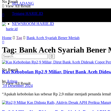
No Result
SELADANG
View All Result
Tentang HARIE.ID
NEWSROOM HARIE.ID
Home
Tag
Bank Aceh Syariah Bener Meriah
Tag:
Bank Aceh Syariah Bener 
No Result
Kas Kebobolan Rp2,9 Miliar, Dirut Bank Aceh Did
by
Arinos
View All Result
19 Desember 2024
“Apakah kebobolan kas sebesar Rp 2,9 miliar menjadi penanda lemah