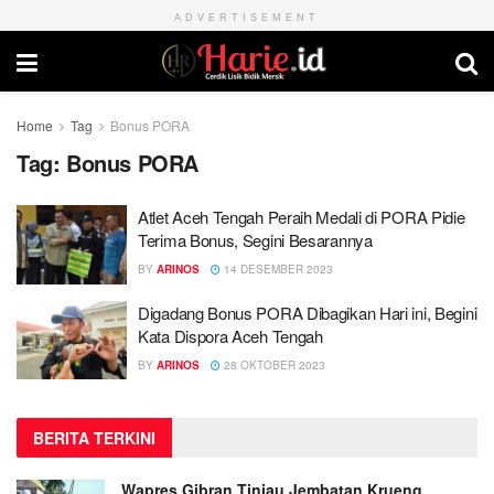
ADVERTISEMENT
Home
Tag
Bonus PORA
Tag:
Bonus PORA
Atlet Aceh Tengah Peraih Medali di PORA Pidie
Terima Bonus, Segini Besarannya
BY
ARINOS
14 DESEMBER 2023
Digadang Bonus PORA Dibagikan Hari ini, Begini
Kata Dispora Aceh Tengah
BY
ARINOS
28 OKTOBER 2023
BERITA TERKINI
Wapres Gibran Tinjau Jembatan Krueng