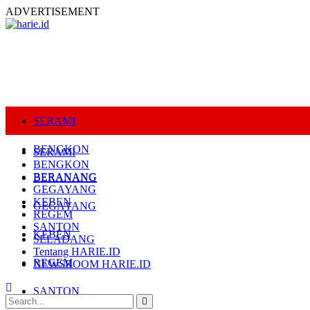
ADVERTISEMENT
SERAMI
BENGKON
SERAMI
BENGKON
BERANANG
BERANANG
GEGAYANG
KEBEN
GEGAYANG
REGEM
SANTON
KEBEN
SELADANG
Tentang HARIE.ID
REGEM
NEWSROOM HARIE.ID
SANTON