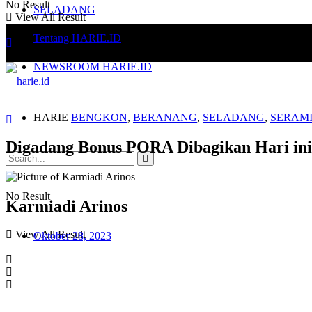
No Result
SELADANG
View All Result
Tentang HARIE.ID
NEWSROOM HARIE.ID
HARIE
BENGKON
,
BERANANG
,
SELADANG
,
SERAM
Digadang Bonus PORA Dibagikan Hari ini,
No Result
Karmiadi Arinos
View All Result
Oktober 28, 2023