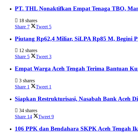
PT. THL Nonaktifkan Empat Tenaga TBO, Mant
18 shares
Share
7
Tweet
5
Piutang Rp62,4 Miliar, SiLPA Rp85 M, Begini
12 shares
Share
5
Tweet
3
Empat Warga Aceh Tengah Terima Bantuan Kurs
3 shares
Share
1
Tweet
1
Siapkan Restrukturisasi, Nasabah Bank Aceh D
34 shares
Share
14
Tweet
9
106 PPK dan Bendahara SKPK Aceh Tengah Ik