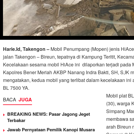
Harie.Id, Takengon –
Mobil Penumpang (Mopen) jenis HiAce 
jalan Takengon – Bireun, tepatnya di Kampung Teritit, Keca
Kecelakaan sesama mobil HiAce ini dilaporkan terjadi pada 
Kapolres Bener Meriah AKBP Nanang Indra Bakti, SH, S,IK mel
mengatakan, kedua mobil yang terlibat dalam kecelakaan in
BL 7500 YA.
Mobil plat B
BACA
JUGA
(30), warga
Simpang Mamp
BREAKING NEWS: Pasar Jagong Jeget
membawa satu
Terbakar
arah Bireun 
Jawab Pernyataan Pemilik Kanopi Musara