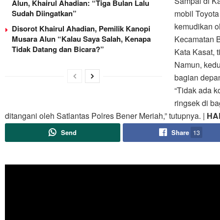
Sampai di Ka
Alun, Khairul Ahadian: “Tiga Bulan Lalu
Sudah Diingatkan”
mobil Toyota
kemudikan ol
Disorot Khairul Ahadian, Pemilik Kanopi
Musara Alun “Kalau Saya Salah, Kenapa
Kecamatan B
Tidak Datang dan Bicara?”
Kata Kasat, t
Namun, kedu
bagian depa
“Tidak ada k
ringsek di b
ditangani oleh Satlantas Polres Bener Meriah,” tutupnya. |
HA
Send
Share
13