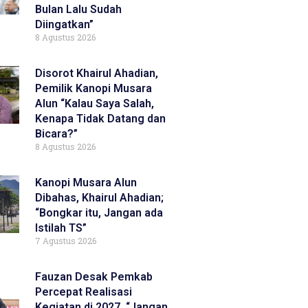
Bulan Lalu Sudah
Diingatkan”
8 Agustus 2026
Disorot Khairul Ahadian,
Pemilik Kanopi Musara
Alun “Kalau Saya Salah,
Kenapa Tidak Datang dan
Bicara?”
8 Agustus 2026
Kanopi Musara Alun
Dibahas, Khairul Ahadian;
“Bongkar itu, Jangan ada
Istilah TS”
7 Agustus 2026
Fauzan Desak Pemkab
Percepat Realisasi
Kegiatan di 2027, “Jangan