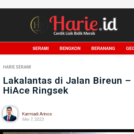
SERAMI
BENGKON
BERANANG
GE
HARIE
SERAMI
Lakalantas di Jalan Bireun 
HiAce Ringsek
Karmiadi Arinos
Mei 7, 2023