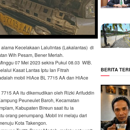
alama Kecelakaan Lalulintas (Lakalantas) di
matan Wih Pesam, Bener Meriah.
Minggu 07 Mei 2023 sekira Pukul 08.03 WIB.
BERITA TE
alui Kasat Lantas Iptu Ian Fitrah
i adalah mobil HiAce BL 7715 AA dan HiAce
L 7715 AA itu dikemudikan oleh Rizki Arifuddin
 Kampung Peuneulet Baroh, Kecamatan
lam, Kabupaten Bireun saat itu ia
 orang penumpang. Mobil ini melaju dari
menuju Kota Takengon.