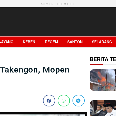
ADVERTISEMENT
GAYANG
KEBEN
REGEM
SANTON
SELADANG
BERITA TE
– Takengon, Mopen