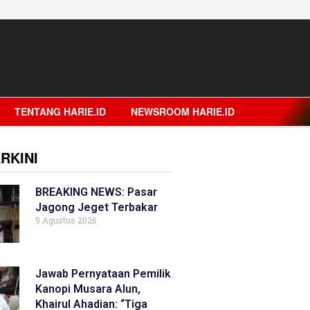
TENTANG HARIE.ID
NEWSROOM HARIE.ID
RKINI
BREAKING NEWS: Pasar
Jagong Jeget Terbakar
9 Agustus 2026
Jawab Pernyataan Pemilik
Kanopi Musara Alun,
Khairul Ahadian: “Tiga