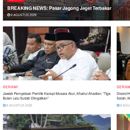
BREAKING NEWS: Pasar Jagong Jeget Terbakar
9 AGUSTUS 2026
SERAMI
SERAM
Jawab Pernyataan Pemilik Kanopi Musara Alun, Khairul Ahadian: “Tiga
Disorot 
Bulan Lalu Sudah Diingatkan”
Salah, K
8 AGUSTUS 2026
8 AGU