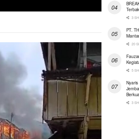
BREAK
Terbak
3 S
PT. T
Mantan
20 
Fauzan
Kegiat
5 S
Nyaris
Jemba
Berkua
3 S