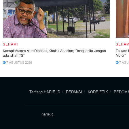
SERAMI
SERAM
Kanopi Musara Alun Dibahas, Khairul Ahadian; “Bongkar itu, Jangan
Fauzan D
ada Istilah TS”
Molor”
7 AGUSTUS 2026
7 AGU
Tentang HARIE.ID
REDAKSI
KODE ETIK
PEDOMA
© 2024
harie.id
.