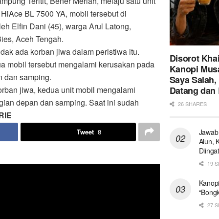
mpung Teritit, Bener Meriah, melaju satu unit
 HiAce BL 7500 YA, mobil tersebut di
eh Elfin Dani (45), warga Arul Latong,
ies, Aceh Tengah.
idak ada korban jiwa dalam peristiwa itu.
Disorot Khai
a mobil tersebut mengalami kerusakan pada
Kanopi Musa
n dan samping.
Saya Salah,
Datang dan 
orban jiwa, kedua unit mobil mengalami
agian depan dan samping. Saat ini sudah
26 SHARES
RIE
Tweet
8
Jawab 
Alun, 
Diinga
19 
Kanopi
“Bongk
27 