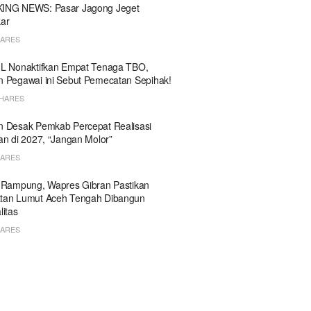
ING NEWS: Pasar Jagong Jeget
ar
HARES
HL Nonaktifkan Empat Tenaga TBO,
 Pegawai ini Sebut Pemecatan Sepihak!
SHARES
 Desak Pemkab Percepat Realisasi
an di 2027, “Jangan Molor”
HARES
 Rampung, Wapres Gibran Pastikan
tan Lumut Aceh Tengah Dibangun
litas
HARES