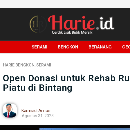
SERAMI
BENGKON
BERANANG
GE
HARIE
BENGKON
,
SERAMI
Open Donasi untuk Rehab R
Piatu di Bintang
Karmiadi Arinos
Agustus 31, 2023