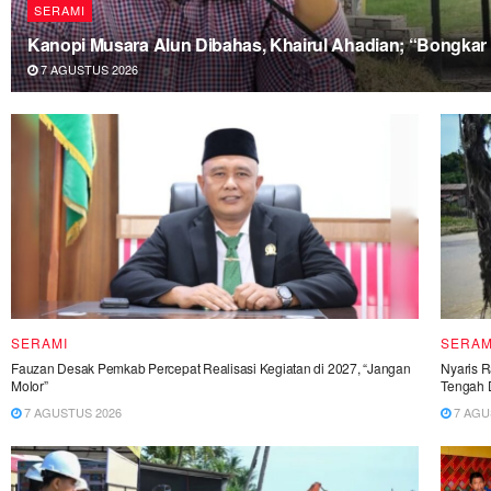
SERAMI
Kanopi Musara Alun Dibahas, Khairul Ahadian; “Bongkar i
7 AGUSTUS 2026
SERAMI
SERAM
Fauzan Desak Pemkab Percepat Realisasi Kegiatan di 2027, “Jangan
Nyaris 
Molor”
Tengah 
7 AGUSTUS 2026
7 AGU