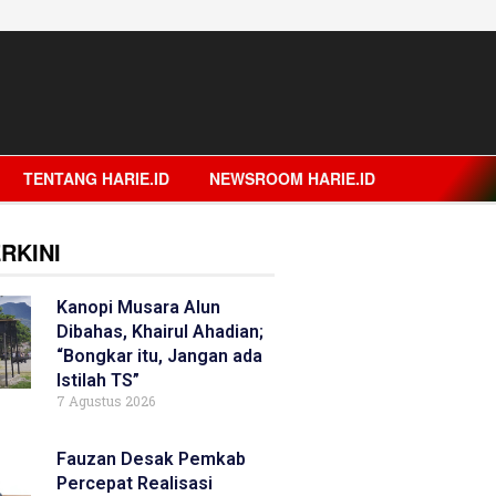
TENTANG HARIE.ID
NEWSROOM HARIE.ID
RKINI
Kanopi Musara Alun
Dibahas, Khairul Ahadian;
“Bongkar itu, Jangan ada
Istilah TS”
7 Agustus 2026
Fauzan Desak Pemkab
Percepat Realisasi