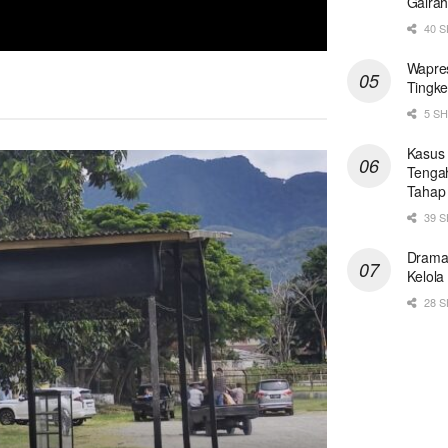
Gaira
40 
Wapres
Tingke
5 S
Kasus 
Tengah
Tahap
39 
Drama 
Kelola
28 