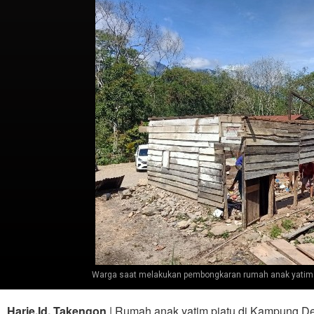
Warga saat melakukan pembongkaran rumah anak yatim pi
Harie.Id, Takengon
| Rumah anak yatim piatu di Kampung D