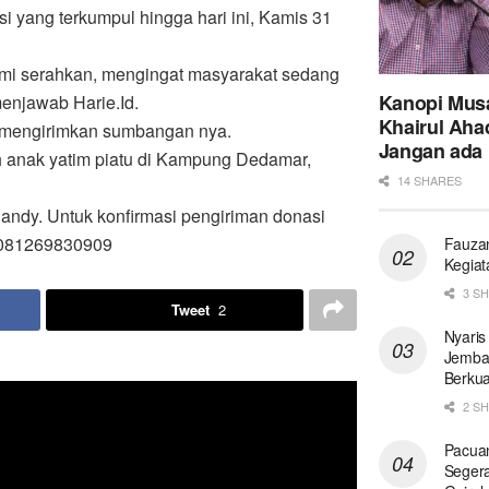
i yang terkumpul hingga hari ini, Kamis 31
 kami serahkan, mengingat masyarakat sedang
Kanopi Musa
enjawab Harie.Id.
Khairul Ahad
h mengirimkan sumbangan nya.
Jangan ada I
 anak yatim piatu di Kampung Dedamar,
14 SHARES
ndy. Untuk konfirmasi pengiriman donasi
n 081269830909
Fauzan
Kegiat
3 S
Tweet
2
Nyaris
Jemba
Berkua
2 S
Pacua
Segera