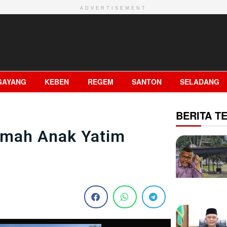
ADVERTISEMENT
GAYANG
KEBEN
REGEM
SANTON
SELADANG
BERITA TE
umah Anak Yatim