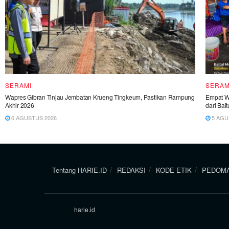
SERAMI
SERAM
Wapres Gibran Tinjau Jembatan Krueng Tingkeum, Pastikan Rampung
Empat W
Akhir 2026
dari Bait
6 AGUSTUS 2026
5 AGU
Tentang HARIE.ID
REDAKSI
KODE ETIK
PEDOMA
© 2024
harie.id
.