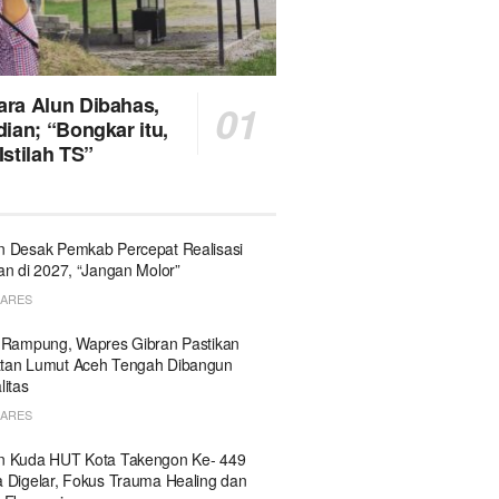
ra Alun Dibahas,
ian; “Bongkar itu,
stilah TS”
 Desak Pemkab Percepat Realisasi
an di 2027, “Jangan Molor”
HARES
 Rampung, Wapres Gibran Pastikan
tan Lumut Aceh Tengah Dibangun
litas
HARES
n Kuda HUT Kota Takengon Ke- 449
 Digelar, Fokus Trauma Healing dan