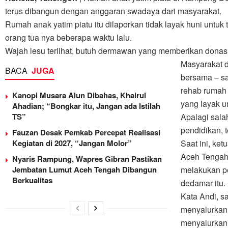
terus dibangun dengan anggaran swadaya dari masyarakat.
Rumah anak yatim piatu itu dilaporkan tidak layak huni untuk 
orang tua nya beberapa waktu lalu.
Wajah lesu terlihat, butuh dermawan yang memberikan donasi
Masyarakat 
BACA
JUGA
bersama – s
rehab rumah 
Kanopi Musara Alun Dibahas, Khairul
yang layak u
Ahadian; “Bongkar itu, Jangan ada Istilah
TS”
Apalagi sal
pendidikan, 
Fauzan Desak Pemkab Percepat Realisasi
Kegiatan di 2027, “Jangan Molor”
Saat ini, ke
Aceh Tengah,
Nyaris Rampung, Wapres Gibran Pastikan
Jembatan Lumut Aceh Tengah Dibangun
melakukan p
Berkualitas
dedamar itu.
Kata Andi, s
menyalurkan
menyalurkan