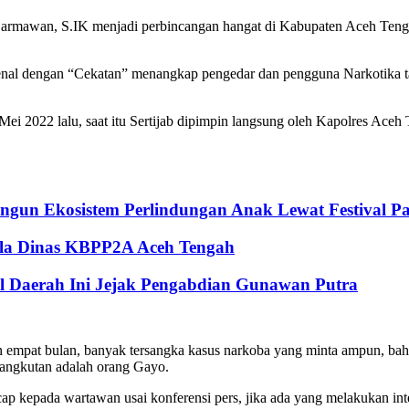
mawan, S.IK menjadi perbincangan hangat di Kabupaten Aceh Tengah,
nal dengan “Cekatan” menangkap pengedar dan pengguna Narkotika tam
i 2022 lalu, saat itu Sertijab dipimpin langsung oleh Kapolres Ac
Bangun Ekosistem Perlindungan Anak Lewat Festival 
pala Dinas KBPP2A Aceh Tengah
al Daerah Ini Jejak Pengabdian Gunawan Putra
hun empat bulan, banyak tersangka kasus narkoba yang minta ampun, b
sangkutan adalah orang Gayo.
ap kepada wartawan usai konferensi pers, jika ada yang melakukan inte