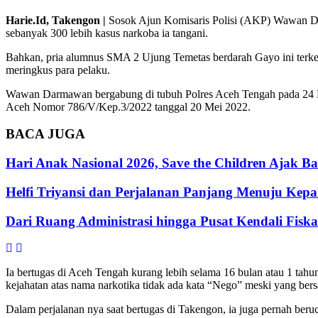
Harie.Id, Takengon |
Sosok Ajun Komisaris Polisi (AKP) Wawan Dar
sebanyak 300 lebih kasus narkoba ia tangani.
Bahkan, pria alumnus SMA 2 Ujung Temetas berdarah Gayo ini terke
meringkus para pelaku.
Wawan Darmawan bergabung di tubuh Polres Aceh Tengah pada 24 Me
Aceh Nomor 786/V/Kep.3/2022 tanggal 20 Mei 2022.
BACA
JUGA
Hari Anak Nasional 2026, Save the Children Ajak 
Helfi Triyansi dan Perjalanan Panjang Menuju Ke
Dari Ruang Administrasi hingga Pusat Kendali Fisk
Ia bertugas di Aceh Tengah kurang lebih selama 16 bulan atau 1 ta
kejahatan atas nama narkotika tidak ada kata “Nego” meski yang ber
Dalam perjalanan nya saat bertugas di Takengon, ia juga pernah beruc