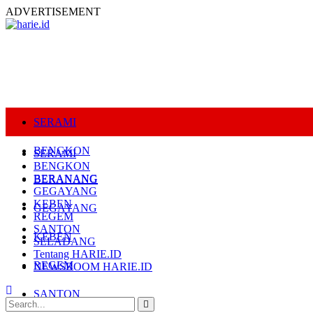
ADVERTISEMENT
SERAMI
BENGKON
SERAMI
BENGKON
BERANANG
BERANANG
GEGAYANG
KEBEN
GEGAYANG
REGEM
SANTON
KEBEN
SELADANG
Tentang HARIE.ID
REGEM
NEWSROOM HARIE.ID
SANTON