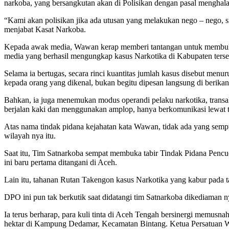
narkoba, yang bersangkutan akan di Polisikan dengan pasal menghala
“Kami akan polisikan jika ada utusan yang melakukan nego – nego, si
menjabat Kasat Narkoba.
Kepada awak media, Wawan kerap memberi tantangan untuk membuka ke
media yang berhasil mengungkap kasus Narkotika di Kabupaten terse
Selama ia bertugas, secara rinci kuantitas jumlah kasus disebut me
kepada orang yang dikenal, bukan begitu dipesan langsung di berika
Bahkan, ia juga menemukan modus operandi pelaku narkotika, transak
berjalan kaki dan menggunakan amplop, hanya berkomunikasi lewat t
Atas nama tindak pidana kejahatan kata Wawan, tidak ada yang sempu
wilayah nya itu.
Saat itu, Tim Satnarkoba sempat membuka tabir Tindak Pidana Pen
ini baru pertama ditangani di Aceh.
Lain itu, tahanan Rutan Takengon kasus Narkotika yang kabur pada ta
DPO ini pun tak berkutik saat didatangi tim Satnarkoba dikediaman 
Ia terus berharap, para kuli tinta di Aceh Tengah bersinergi memusna
hektar di Kampung Dedamar, Kecamatan Bintang. Ketua Persatuan Wa