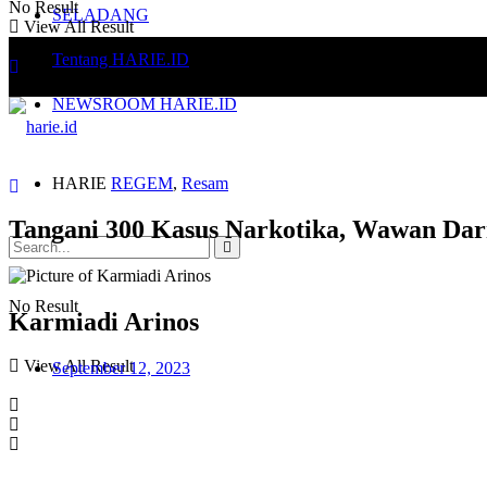
No Result
SELADANG
View All Result
Tentang HARIE.ID
NEWSROOM HARIE.ID
HARIE
REGEM
,
Resam
Tangani 300 Kasus Narkotika, Wawan Da
No Result
Karmiadi Arinos
View All Result
September 12, 2023