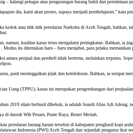
ng – halangi petugas atau pengurangan barang bukti dan permintaan p
apapun dia, kami akan proses, supaya menjadi pembelajaran,” kata pri
dok atau titik titik peredaran Narkoba di Aceh Tengah, bahkan, tak 
but.
nurun, namun, kualitas kasus terus mengalami peningkatan. Bahkan, ia 
n . Modus itu ditemukan baru – baru menjabat, para pelaku memainkan 
si antara penjual dan pembeli tidak bertemu, melainkan terputus. Sep
elpon.
rna, pasti meninggalkan jejak dan keteledoran. Bahkan, ia sempat me
cucian Uang (TPPU), kasus ini merupakan pengembangan dari penjual
hun 2019 silam berhasil dibekuk, ia adalah Suardi Alias Adi Adong, n
nya di daerah Wih Pesam, Pante Raya, Bener Meriah.
hkan peredaran barang haram tersebut di kabupaten penghasil kopi arabi
rtawan Indonesia (PWI) Aceh Tengah dan sejumlah pengurus ikut sert