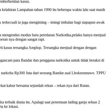
emberhentian kasus.
a kelahiran Lampahan tahun 1990 itu beberapa waktu lalu saat masih
terkecuali ia juga mengiming – imingi imbalan bagi siapapun awak
juga mengendus modus baru peredaran Narkotika,pelaku hanya menjual
peran nya dengan sangat rapi.
erti kasus tersangka Amplop. Tersangka menjual dengan dengan
ngancam para Bandar dan pengguna narkotika untuk tidak beraksi di
an narkoba Rp300 Juta dari seorang Bandar asal Lhokseumawe. TPPU
ekat kabur bersama sejumlah rekan – rekan nya dari Rutan.
ka terbaik dunia itu. Apalagi saat penemuan lading ganja seluas 2
a ke lokasi.