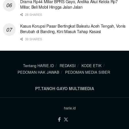
Drama Rp44 Miliar BPRS Gayo, Andika Akui Kelola Rp7
Miliar, Beli Mobil Hingga Jalan Jalan
28 SHARES
Kasus Korupsi Pasar Bertingkat Baleatu Aceh Tengah, Vonis
Berubah di Banding, Kini Masuk Tahap Kasasi
39 SHARES
Tentang HARIE.ID
REDAKSI
KODE ETIK
PEDOMAN HAK JAWAB
PEDOMAN MEDIA SIBER
PT.TANOH GAYO MULTIMEDIA
© 2024
harie.id
.