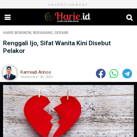
ADVERTISEMENT
HARIE
BENGKON
,
BERANANG
,
SERAMI
Renggali Ijo, Sifat Wanita Kini Disebut
Pelakor
Karmiadi Arinos
September 30, 2023