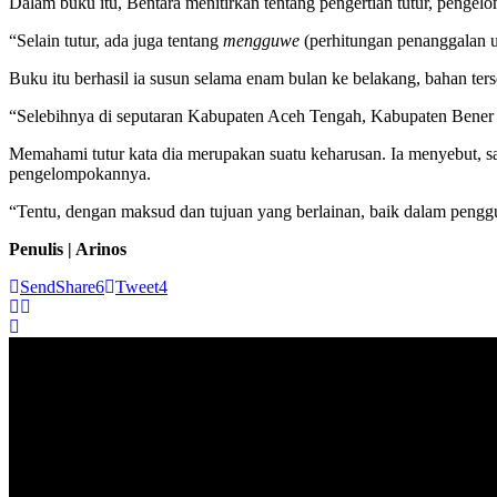
Dalam buku itu, Bentara menitirkan tentang pengertian tutur, pengel
“Selain tutur, ada juga tentang
mengguwe
(perhitungan penanggalan u
Buku itu berhasil ia susun selama enam bulan ke belakang, bahan ter
“Selebihnya di seputaran Kabupaten Aceh Tengah, Kabupaten Bener
Memahami tutur kata dia merupakan suatu keharusan. Ia menyebut, 
pengelompokannya.
“Tentu, dengan maksud dan tujuan yang berlainan, baik dalam penggu
Penulis | Arinos
Send
Share
6
Tweet
4