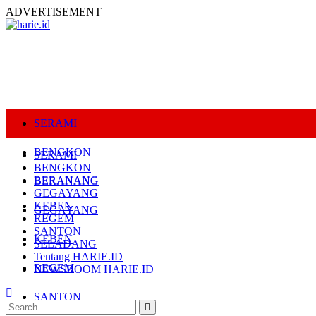
ADVERTISEMENT
SERAMI
BENGKON
SERAMI
BENGKON
BERANANG
BERANANG
GEGAYANG
KEBEN
GEGAYANG
REGEM
SANTON
KEBEN
SELADANG
Tentang HARIE.ID
REGEM
NEWSROOM HARIE.ID
SANTON