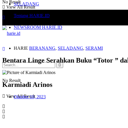
No Result
SELADANG
View All Result
Tentang HARIE.ID
NEWSROOM HARIE.ID
HARIE
BERANANG
,
SELADANG
,
SERAMI
Bentara Linge Serahkan Buku “Totor ” 
No Result
Karmiadi Arinos
View All Result
Oktober 10, 2023