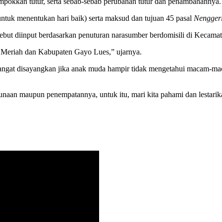
ompokkan tutur, serta sebab-sebab perubahan tutur dan penambahannya.
ntuk menentukan hari baik) serta maksud dan tujuan 45 pasal
Nengger
sebut diinput berdasarkan penuturan narasumber berdomisili di Kecama
 Meriah dan Kabupaten Gayo Lues,” ujarnya.
sangat disayangkan jika anak muda hampir tidak mengetahui macam-ma
naan maupun penempatannya, untuk itu, mari kita pahami dan lestarika