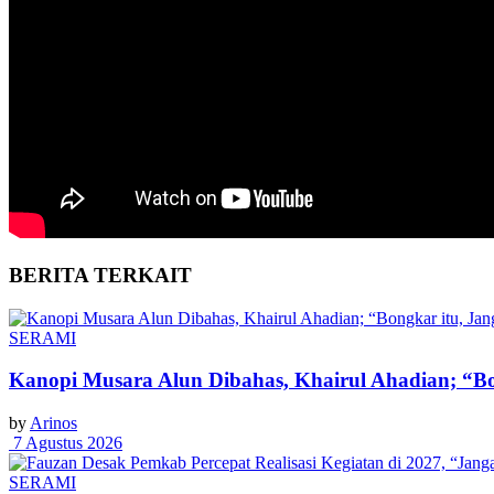
BERITA
TERKAIT
SERAMI
Kanopi Musara Alun Dibahas, Khairul Ahadian; “Bon
by
Arinos
7 Agustus 2026
SERAMI