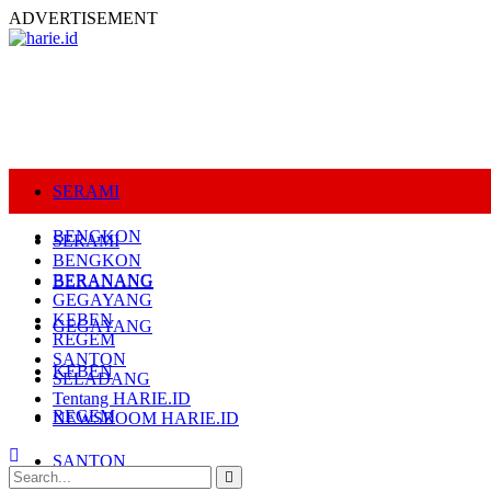
ADVERTISEMENT
SERAMI
BENGKON
SERAMI
BENGKON
BERANANG
BERANANG
GEGAYANG
KEBEN
GEGAYANG
REGEM
SANTON
KEBEN
SELADANG
Tentang HARIE.ID
REGEM
NEWSROOM HARIE.ID
SANTON