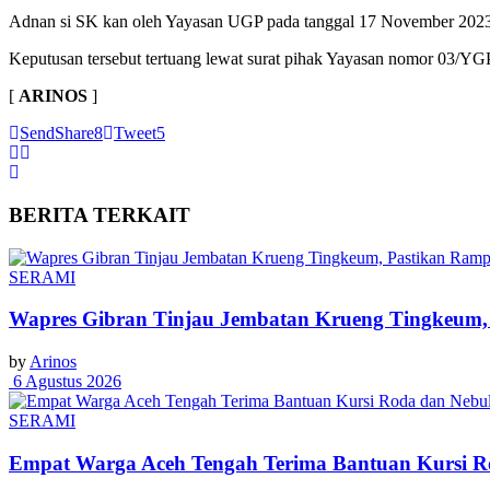
Adnan si SK kan oleh Yayasan UGP pada tanggal 17 November 2023 
Keputusan tersebut tertuang lewat surat pihak Yayasan nomor 03/Y
[
ARINOS
]
Send
Share
8
Tweet
5
BERITA
TERKAIT
SERAMI
Wapres Gibran Tinjau Jembatan Krueng Tingkeum,
by
Arinos
6 Agustus 2026
SERAMI
Empat Warga Aceh Tengah Terima Bantuan Kursi Rod