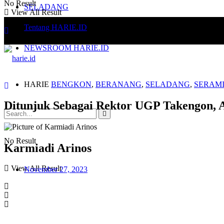
No Result
SELADANG
View All Result
Tentang HARIE.ID
NEWSROOM HARIE.ID
HARIE
BENGKON
,
BERANANG
,
SELADANG
,
SERAM
Ditunjuk Sebagai Rektor UGP Takengon, A
No Result
Karmiadi Arinos
View All Result
November 27, 2023