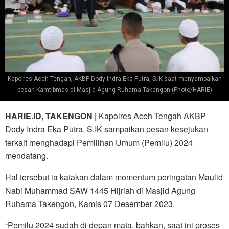
Kapolres Aceh Tengah, AKBP Dody Indra Eka Putra, S.IK saat menyampaikan
pesan Kamtibmas di Masjid Agung Ruhama Takengon (Photo/HARIE)
HARIE.ID, TAKENGON |
Kapolres Aceh Tengah AKBP
Dody Indra Eka Putra, S.IK sampaikan pesan kesejukan
terkait menghadapi Pemilihan Umum (Pemilu) 2024
mendatang.
Hal tersebut ia katakan dalam momentum peringatan Maulid
Nabi Muhammad SAW 1445 Hijriah di Masjid Agung
Ruhama Takengon, Kamis 07 Desember 2023.
“Pemilu 2024 sudah di depan mata, bahkan, saat ini proses