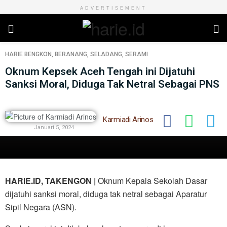
ADVERTISEMENT
HARIE
BENGKON
,
BERANANG
,
SELADANG
,
SERAMI
Oknum Kepsek Aceh Tengah ini Dijatuhi
Sanksi Moral, Diduga Tak Netral Sebagai PNS
Karmiadi Arinos
Januari 5, 2024
HARIE.ID, TAKENGON |
Oknum Kepala Sekolah Dasar
dijatuhi sanksi moral, diduga tak netral sebagai Aparatur
Sipil Negara (ASN).