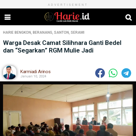
ADVERTISEMENT
HARIE
BENGKON
,
BERANANG
,
SANTON
,
SERAMI
Warga Desak Camat Silihnara Ganti Bedel
dan “Segarkan” RGM Mulie Jadi
Karmiadi Arinos
Januari 10, 2024