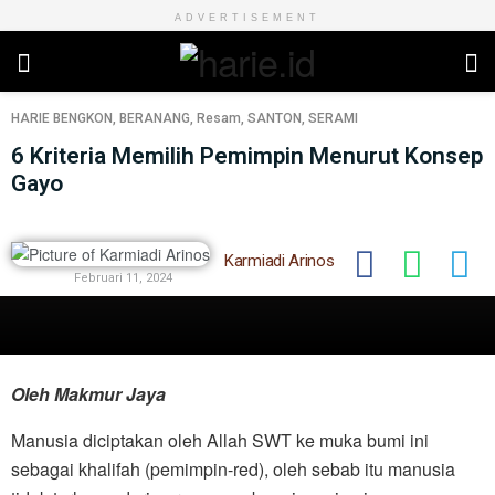
ADVERTISEMENT
HARIE
BENGKON
,
BERANANG
,
Resam
,
SANTON
,
SERAMI
6 Kriteria Memilih Pemimpin Menurut Konsep
Gayo
Karmiadi Arinos
Februari 11, 2024
Oleh Makmur Jaya
Manusia diciptakan oleh Allah SWT ke muka bumi ini
sebagai khalifah (pemimpin-red), oleh sebab itu manusia