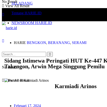
No Result
SELADANG
View All Result
Tentang HARIE.ID
NEWSROOM HARIE.ID
HARIE
BENGKON
,
BERANANG
,
SERAMI
Sidang Istimewa Peringati HUT Ke-447 
Takengon, Arwin Mega Singgung Pemilu
No Result
View All Result
Karmiadi Arinos
Februari 17, 2024