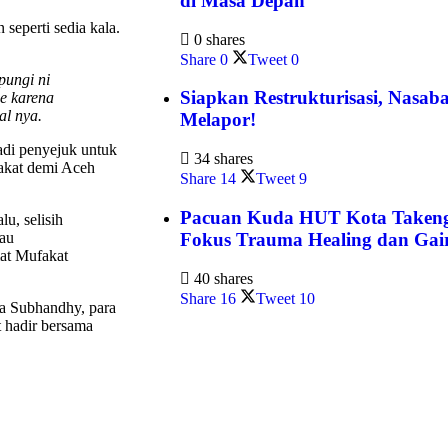
di Masa Depan
 seperti sedia kala.
0 shares
Share
0
Tweet
0
pungi ni
Siapkan Restrukturisasi, Nasa
me karena
al nya.
Melapor!
adi penyejuk untuk
34 shares
rakat demi Aceh
Share
14
Tweet
9
Pacuan Kuda HUT Kota Takengo
u, selisih
rau
Fokus Trauma Healing dan Ga
mat Mufakat
40 shares
Share
16
Tweet
10
da Subhandhy, para
t hadir bersama