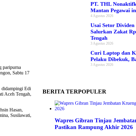
PT. THL Nonaktif
Mantan Pegawai in
4 Agustus 2026
Usai Setor Dividen
Salurkan Zakat Rp
Tengah
3 Agustus 2026
Curi Laptop dan K
Pelaku Dibekuk, Ba
3 Agustus 2026
 paripurna
ngon, Sabtu 17
 didampingi Edi
BERITA TERPOPULER
ati Aceh Tengah,
hsin Hasan,
ina, Susilawati,
Wapres Gibran Tinjau Jembata
Pastikan Rampung Akhir 2026