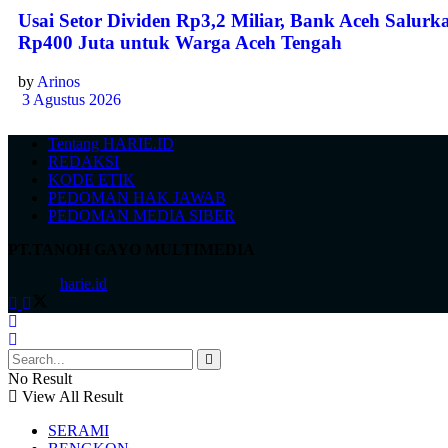
Usai Setor Dividen Rp3,2 Miliar, Bank Aceh Salurk
Rp400 Juta untuk Warga Aceh Tengah
by
Arinos
3 Agustus 2026
Tentang HARIE.ID
REDAKSI
KODE ETIK
PEDOMAN HAK JAWAB
PEDOMAN MEDIA SIBER
PT.TANOH GAYO MULTIMEDIA
© 2024
harie.id
.
No Result
View All Result
SERAMI