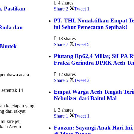
4 shares
, Pastikan
Share
2
Tweet
1
PT. THL Nonaktifkan Empat T
ini Sebut Pemecatan Sepihak!
Roda dan
18 shares
Share
7
Tweet
5
Bimtek
Piutang Rp62,4 Miliar, SiLPA 
Fraksi Gerindra DPRK Aceh T
12 shares
i pembawa acara
Share
5
Tweet
3
 serentak 14
Empat Warga Aceh Tengah Teri
Nebulizer dari Baitul Mal
an ketetapan yang
3 shares
ng dari rakyat.
Share
1
Tweet
1
mi kire jet,
” kata Arwin
Fauzan: Sayangi Anak Hari Ini