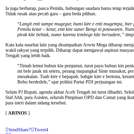
Ia juga berharap, pasca Pemilu, hubungan saudara harus tetap terjalin
Tidak rusak atau pecah gara – gara beda pilihan.
“
Langit enti sampe mugegur, bumi kire e enti mugempa, bier 
Pemilu ketar – ketur, enti kire suner Bengi ni petawaren. Nu
pirak kite bebiak, nume karena tembege kite bersudere,” timp
Kata kata nasehat lain yang disampaikan Arwin Mega diharap menj
wakil rakyat yang terpilih. Diharap dapat mengawal aspirasi masya
Tengah yang lebih baik.
“Timah lemut bubun kin penjamut, turut payu bubun kin pental
mi bele jarak mi seteru, perang mupangkal Sinte musukut, pe
musakatan. Tuah kire e bepapah, bahgie kire e bertona, kera
Behu berdedele,” ujar politisi Partai PDI perjuangan ini.
Selain PJ Bupati, agenda akbar Aceh Tengah ini turut dihadiri, Sek
Staf Ahli, para Asisten, seluruh Pimpinan OPD dan Camat yang iku
para isteri dalam sidang tersebut.
[
ARINOS
]
Send
Share
7
Tweet
4