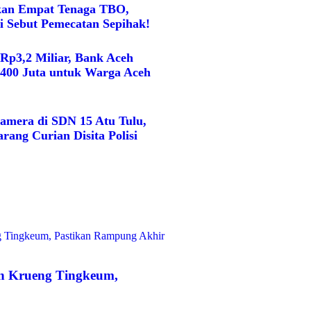
kan Empat Tenaga TBO,
i Sebut Pemecatan Sepihak!
 Rp3,2 Miliar, Bank Aceh
400 Juta untuk Warga Aceh
amera di SDN 15 Atu Tulu,
rang Curian Disita Polisi
n Krueng Tingkeum,