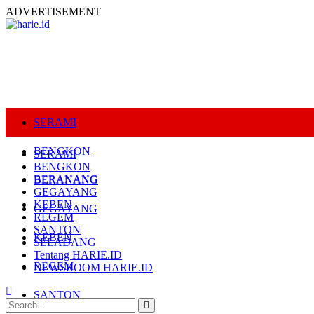
ADVERTISEMENT
SERAMI
BENGKON
SERAMI
BENGKON
BERANANG
BERANANG
GEGAYANG
KEBEN
GEGAYANG
REGEM
SANTON
KEBEN
SELADANG
Tentang HARIE.ID
REGEM
NEWSROOM HARIE.ID
SANTON