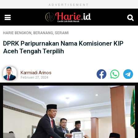
ADVERTISEMENT
HARIE
BENGKON
,
BERANANG
,
SERAMI
DPRK Paripurnakan Nama Komisioner KIP
Aceh Tengah Terpilih
Karmiadi Arinos
Februari 27, 2024