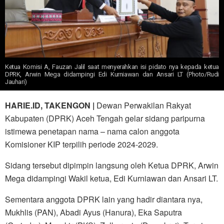
Ketua Komisi A, Fauzan Jalil saat menyerahkan isi pidato nya kepada ketua
DPRK, Arwin Mega didampingi Edi Kurniawan dan Ansari LT (Photo/Rudi
Jauhari)
HARIE.ID, TAKENGON |
Dewan Perwakilan Rakyat
Kabupaten (DPRK) Aceh Tengah gelar sidang paripurna
istimewa penetapan nama – nama calon anggota
Komisioner KIP terpilih periode 2024-2029.
Sidang tersebut dipimpin langsung oleh Ketua DPRK, Arwin
Mega didampingi Wakil ketua, Edi Kurniawan dan Ansari LT.
Sementara anggota DPRK lain yang hadir diantara nya,
Mukhlis (PAN), Abadi Ayus (Hanura), Eka Saputra