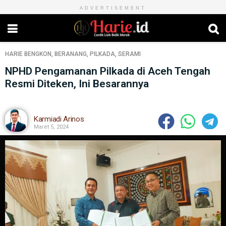
ADVERTISEMENT
HARIE
BENGKON
,
BERANANG
,
PILKADA
,
SERAMI
NPHD Pengamanan Pilkada di Aceh Tengah
Resmi Diteken, Ini Besarannya
Karmiadi Arinos
Maret 5, 2024