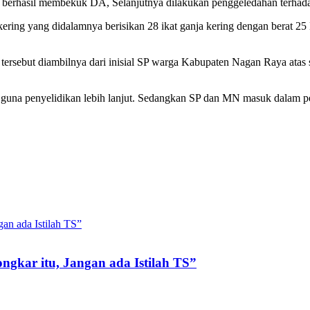
la berhasil membekuk DA, Selanjutnya dilakukan penggeledahan terhad
ering yang didalamnya berisikan 28 ikat ganja kering dengan berat 25 K
ersebut diambilnya dari inisial SP warga Kabupaten Nagan Raya atas
at, guna penyelidikan lebih lanjut. Sedangkan SP dan MN masuk dalam
gkar itu, Jangan ada Istilah TS”