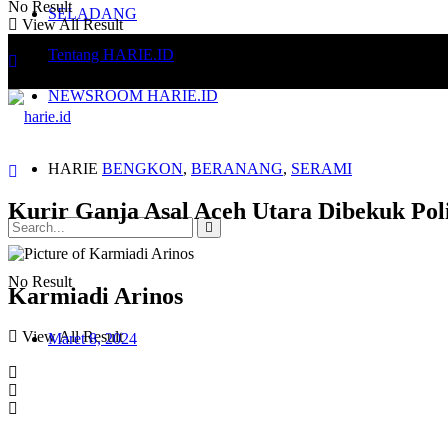
No Result
SELADANG
View All Result
Tentang HARIE.ID
NEWSROOM HARIE.ID
HARIE
BENGKON
,
BERANANG
,
SERAMI
Kurir Ganja Asal Aceh Utara Dibekuk Pol
No Result
Karmiadi Arinos
View All Result
Maret 8, 2024