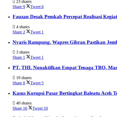
23 shares
Share
9
Tweet
6
Fauzan Desak Pemkab Percepat Realisasi Kegia
4 shares
Share
2
Tweet
1
Nyaris Rampung, Wapres Gibran Pastikan Jem
3 shares
Share
1
Tweet
1
PT. THL Nonaktifkan Empat Tenaga TBO, Mant
19 shares
Share
8
Tweet
5
Kasus Korupsi Pasar Bertingkat Baleatu Aceh 
40 shares
Share
16
Tweet
10