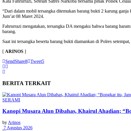
Kata Fahrurrazi, Setelah Satres Narkoba bersama pihak Polsek Cela
“Dari dalam mobil tersangka ditemukan barang bukti 2 karung ganja k
Jum’at 08 Maret 2024.
Fahrurrazi mengatakan, tersangka DA mengaku bahwa barang haram t
barang.
Saat ini tersangka beserta barang bukti diamankan di Polres setemp
[
ARINOS
]
Send
Share
8
Tweet
5
BERITA
TERKAIT
SERAMI
Kanopi Musara Alun Dibahas, Khairul Ahadian; “Bon
by
Arinos
7 Agustus 2026