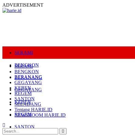
ADVERTISEMENT
SERAMI
BENGKON
SERAMI
BENGKON
BERANANG
BERANANG
GEGAYANG
KEBEN
GEGAYANG
REGEM
SANTON
KEBEN
SELADANG
Tentang HARIE.ID
REGEM
NEWSROOM HARIE.ID
SANTON