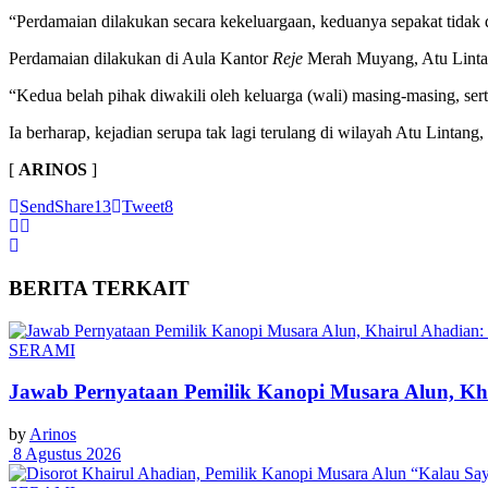
“Perdamaian dilakukan secara kekeluargaan, keduanya sepakat tidak 
Perdamaian dilakukan di Aula Kantor
Reje
Merah Muyang, Atu Lintan
“Kedua belah pihak diwakili oleh keluarga (wali) masing-masing, ser
Ia berharap, kejadian serupa tak lagi terulang di wilayah Atu Lintan
[
ARINOS
]
Send
Share
13
Tweet
8
BERITA
TERKAIT
SERAMI
Jawab Pernyataan Pemilik Kanopi Musara Alun, Kha
by
Arinos
8 Agustus 2026