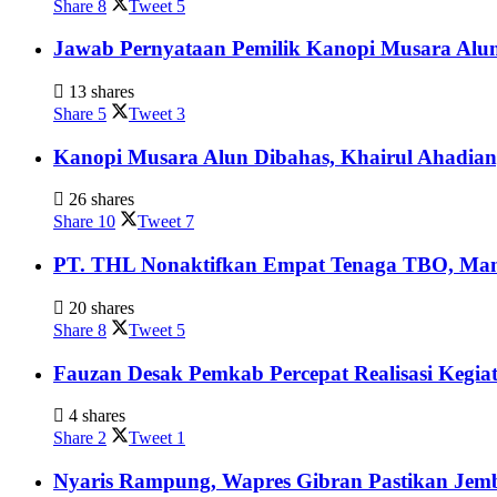
Share
8
Tweet
5
Jawab Pernyataan Pemilik Kanopi Musara Alun
13 shares
Share
5
Tweet
3
Kanopi Musara Alun Dibahas, Khairul Ahadian;
26 shares
Share
10
Tweet
7
PT. THL Nonaktifkan Empat Tenaga TBO, Mant
20 shares
Share
8
Tweet
5
Fauzan Desak Pemkab Percepat Realisasi Kegia
4 shares
Share
2
Tweet
1
Nyaris Rampung, Wapres Gibran Pastikan Jem