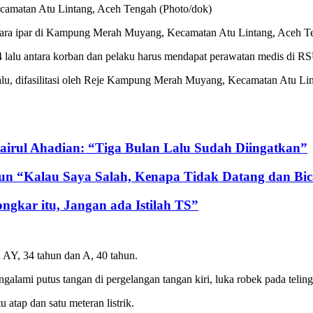
ecamatan Atu Lintang, Aceh Tengah (Photo/dok)
tara ipar di Kampung Merah Muyang, Kecamatan Atu Lintang, Aceh Te
24 lalu antara korban dan pelaku harus mendapat perawatan medis di
alu, difasilitasi oleh Reje Kampung Merah Muyang, Kecamatan Atu Li
irul Ahadian: “Tiga Bulan Lalu Sudah Diingatkan”
lun “Kalau Saya Salah, Kenapa Tidak Datang dan Bi
gkar itu, Jangan ada Istilah TS”
 AY, 34 tahun dan A, 40 tahun.
lami putus tangan di pergelangan tangan kiri, luka robek pada teling
u atap dan satu meteran listrik.