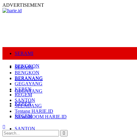
ADVERTISEMENT
SERAMI
BENGKON
SERAMI
BENGKON
BERANANG
BERANANG
GEGAYANG
KEBEN
GEGAYANG
REGEM
SANTON
KEBEN
SELADANG
Tentang HARIE.ID
REGEM
NEWSROOM HARIE.ID
SANTON