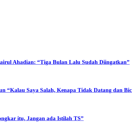
irul Ahadian: “Tiga Bulan Lalu Sudah Diingatkan”
lun “Kalau Saya Salah, Kenapa Tidak Datang dan Bi
gkar itu, Jangan ada Istilah TS”