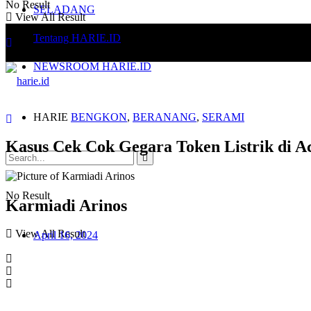
No Result
SELADANG
View All Result
Tentang HARIE.ID
NEWSROOM HARIE.ID
HARIE
BENGKON
,
BERANANG
,
SERAMI
Kasus Cek Cok Gegara Token Listrik di 
No Result
Karmiadi Arinos
View All Result
April 16, 2024