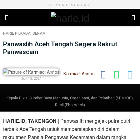
ADVERTISEMENT
HARIE
PILKADA
,
SERAMI
Panwaslih Aceh Tengah Segera Rekrut
Panwascam
Karmiadi Arinos
Juli 15, 2024
Kepala Divisi Sumber Daya Manusia, Organisasi, dan Pelatihan (SDM/OD),
Rusli (Photo/dok)
HARIE.ID, TAKENGON
| Panwaslih mengajak putra putri
terbaik Ace Tengah untuk mempersiapkan diri dalam
rekruitmen Panitia Pengawas Kecamatan dalam rangka