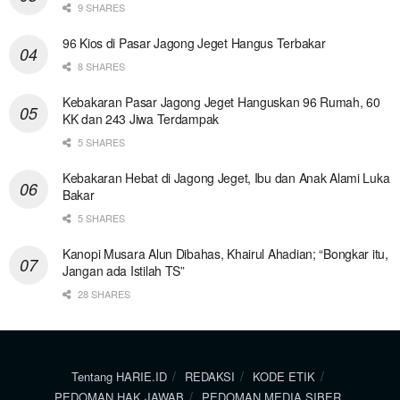
9 SHARES
96 Kios di Pasar Jagong Jeget Hangus Terbakar
8 SHARES
Kebakaran Pasar Jagong Jeget Hanguskan 96 Rumah, 60
KK dan 243 Jiwa Terdampak
5 SHARES
Kebakaran Hebat di Jagong Jeget, Ibu dan Anak Alami Luka
Bakar
5 SHARES
Kanopi Musara Alun Dibahas, Khairul Ahadian; “Bongkar itu,
Jangan ada Istilah TS”
28 SHARES
Tentang HARIE.ID
REDAKSI
KODE ETIK
PEDOMAN HAK JAWAB
PEDOMAN MEDIA SIBER