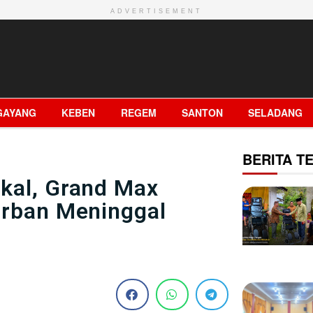
ADVERTISEMENT
GAYANG
KEBEN
REGEM
SANTON
SELADANG
BERITA TE
kal, Grand Max
orban Meninggal