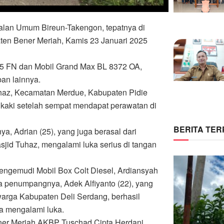
 Jalan Umum Bireun-Takengon, tepatnya di
en Bener Meriah, Kamis 23 Januari 2025
85 FN dan Mobil Grand Max BL 8372 OA,
an lainnya.
haz, Kecamatan Merdue, Kabupaten Pidie
 kaki setelah sempat mendapat perawatan di
BERITA TE
, Adrian (25), yang juga berasal dari
id Tuhaz, mengalami luka serius di tangan
, pengemudi Mobil Box Colt Diesel, Ardiansyah
a penumpangnya, Adek Alfiyanto (22), yang
arga Kabupaten Deli Serdang, berhasil
a mengalami luka.
ner Meriah AKBP Tuschad Cipta Herdani,