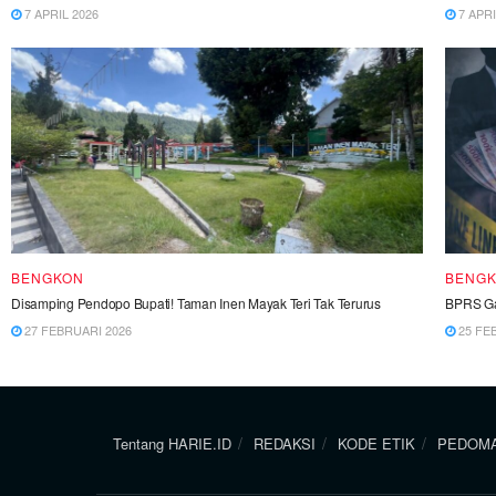
7 APRIL 2026
7 APRI
BENGKON
BENG
Disamping Pendopo Bupati! Taman Inen Mayak Teri Tak Terurus
BPRS Ga
27 FEBRUARI 2026
25 FE
Tentang HARIE.ID
REDAKSI
KODE ETIK
PEDOMA