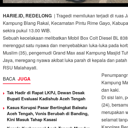
HARIE.ID, REDELONG
| Tragedi memilukan terjadi di ruas
Kampung Blang Rakal, Kecamatan Pintu Rime Gayo, Kabupat
sekira pukul 13.00 WIB.
Sebuah kecelakaan melibatkan Mobil Box Colt Diesel BL 83
merenggut satu nyawa dan menyebabkan luka-luka pada korb
Muslim (35), pengemudi Grand Max asal Kampung Masjid Tu
Jaya, meregang nyawa akibat luka parah di kepala dan patah
RSU Malahayati.
Penumpangnya
BACA
JUGA
Kampung Masj
dan kaki.
Tak Hadir di Rapat LKPJ, Dewan Desak
Di sisi lain
Bupati Evaluasi Kadishub Aceh Tengah
(24), bersam
Kasus Korupsi Pasar Bertingkat Baleatu
merupakan w
Aceh Tengah, Vonis Berubah di Banding,
Kini Masuk Tahap Kasasi
selamat tanp
Kapolres Be