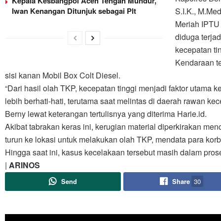
Kepala Kesbangpol Aceh Tengah Mundur,
Iwan Kenangan Ditunjuk sebagai Plt
S.I.K., M.Me
Meriah IPTU
diduga terja
kecepatan ti
Kendaraan t
sisi kanan Mobil Box Colt Diesel.
“Dari hasil olah TKP, kecepatan tinggi menjadi faktor utam
lebih berhati-hati, terutama saat melintas di daerah rawan kece
Berny lewat keterangan tertulisnya yang diterima Harie.id.
Akibat tabrakan keras ini, kerugian material diperkirakan me
turun ke lokasi untuk melakukan olah TKP, mendata para kor
Hingga saat ini, kasus kecelakaan tersebut masih dalam prose
|
ARINOS
Send
Share
30