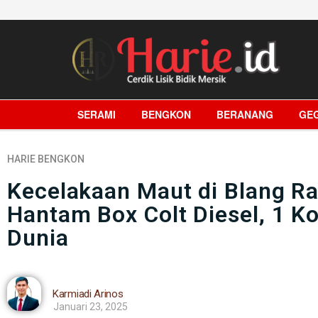
SERAMI
BENGKON
BERANANG
GE
HARIE
BENGKON
Kecelakaan Maut di Blang Ra
Hantam Box Colt Diesel, 1 K
Dunia
Karmiadi Arinos
Januari 23, 2025