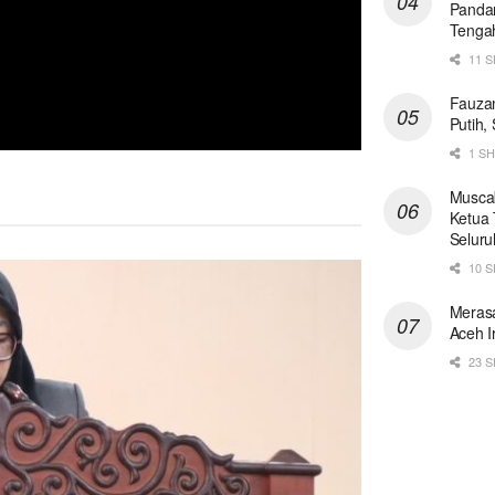
Panda
Teng
11 
Fauzan
Putih,
1 S
Muscab
Ketua 
Seluru
10 
Merasa
Aceh I
23 