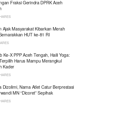
ngan Fraksi Gerindra DPRK Aceh
ah
SHARES
 Ajak Masyarakat Kibarkan Merah
 Semarakkan HUT ke-81 RI
HARES
 Ke-X PPP Aceh Tengah, Haili Yoga:
Terpilih Harus Mampu Merangkul
h Kader
SHARES
 Dizolimi, Nama Atlet Catur Berprestasi
rwandi MN “Dicoret” Sepihak
SHARES