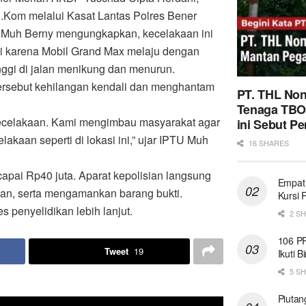
d.Kom melalui Kasat Lantas Polres Bener
 Muh Berny mengungkapkan, kecelakaan ini
di karena Mobil Grand Max melaju dengan
nggi di jalan menikung dan menurun.
ersebut kehilangan kendali dan menghantam
PT. THL Non
Tenaga TBO
a kecelakaan. Kami mengimbau masyarakat agar
ini Sebut P
lakaan seperti di lokasi ini,” ujar IPTU Muh
16 SHARES
ncapai Rp40 juta. Aparat kepolisian langsung
Empat
ban, serta mengamankan barang bukti.
Kursi 
s penyelidikan lebih lanjut.
2 S
106 P
Tweet
19
Ikuti 
5 S
Piutan