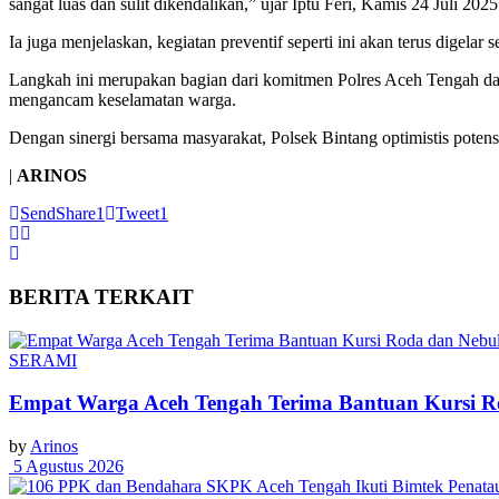
sangat luas dan sulit dikendalikan,” ujar Iptu Feri, Kamis 24 Juli 2025
Ia juga menjelaskan, kegiatan preventif seperti ini akan terus digela
Langkah ini merupakan bagian dari komitmen Polres Aceh Tengah dala
mengancam keselamatan warga.
Dengan sinergi bersama masyarakat, Polsek Bintang optimistis potens
|
ARINOS
Send
Share
1
Tweet
1
BERITA
TERKAIT
SERAMI
Empat Warga Aceh Tengah Terima Bantuan Kursi Rod
by
Arinos
5 Agustus 2026