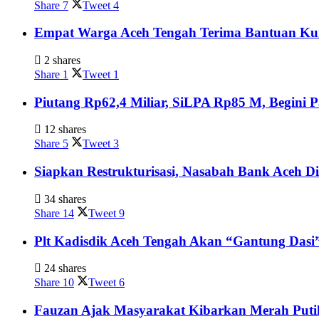
Share
7
Tweet
4
Empat Warga Aceh Tengah Terima Bantuan Kurs
2 shares
Share
1
Tweet
1
Piutang Rp62,4 Miliar, SiLPA Rp85 M, Begini
12 shares
Share
5
Tweet
3
Siapkan Restrukturisasi, Nasabah Bank Aceh D
34 shares
Share
14
Tweet
9
Plt Kadisdik Aceh Tengah Akan “Gantung Dasi
24 shares
Share
10
Tweet
6
Fauzan Ajak Masyarakat Kibarkan Merah Put