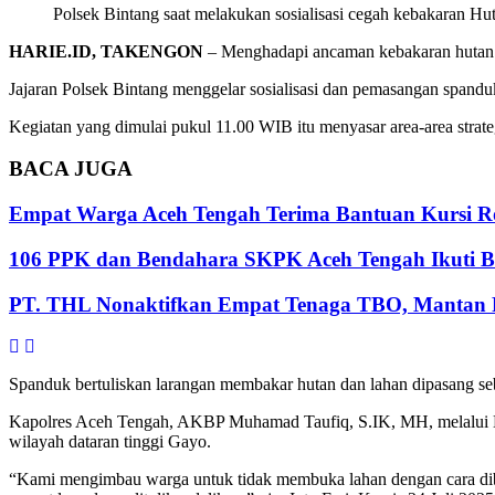
Polsek Bintang saat melakukan sosialisasi cegah kebakaran Hut
HARIE.ID, TAKENGON
– Menghadapi ancaman kebakaran hutan da
Jajaran Polsek Bintang menggelar sosialisasi dan pemasangan span
Kegiatan yang dimulai pukul 11.00 WIB itu menyasar area-area strate
BACA
JUGA
Empat Warga Aceh Tengah Terima Bantuan Kursi Rod
106 PPK dan Bendahara SKPK Aceh Tengah Ikuti 
PT. THL Nonaktifkan Empat Tenaga TBO, Mantan Pe
Spanduk bertuliskan larangan membakar hutan dan lahan dipasang seb
Kapolres Aceh Tengah, AKBP Muhamad Taufiq, S.IK, MH, melalui Kap
wilayah dataran tinggi Gayo.
“Kami mengimbau warga untuk tidak membuka lahan dengan cara diba