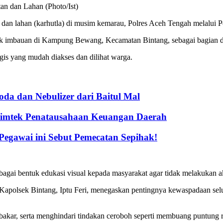
an dan Lahan (Photo/Ist)
n lahan (karhutla) di musim kemarau, Polres Aceh Tengah melalui Po
duk imbauan di Kampung Bewang, Kecamatan Bintang, sebagai bagian d
gis yang mudah diakses dan dilihat warga.
a dan Nebulizer dari Baitul Mal
Bimtek Penatausahaan Keuangan Daerah
gawai ini Sebut Pemecatan Sepihak!
agai bentuk edukasi visual kepada masyarakat agar tidak melakukan a
olsek Bintang, Iptu Feri, menegaskan pentingnya kewaspadaan selur
kar, serta menghindari tindakan ceroboh seperti membuang puntung r