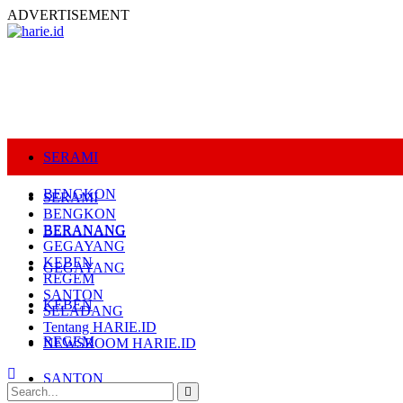
ADVERTISEMENT
SERAMI
BENGKON
SERAMI
BENGKON
BERANANG
BERANANG
GEGAYANG
KEBEN
GEGAYANG
REGEM
SANTON
KEBEN
SELADANG
Tentang HARIE.ID
REGEM
NEWSROOM HARIE.ID
SANTON