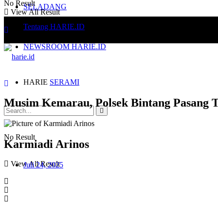
No Result
SELADANG
View All Result
Tentang HARIE.ID
NEWSROOM HARIE.ID
HARIE
SERAMI
Musim Kemarau, Polsek Bintang Pasang 
No Result
Karmiadi Arinos
View All Result
Juli 24, 2025