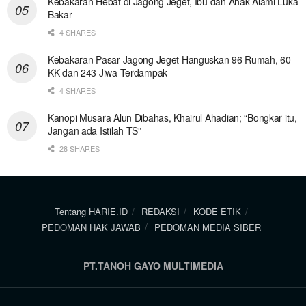
Kebakaran Hebat di Jagong Jeget, Ibu dan Anak Alami Luka
Bakar
4 SHARES
Kebakaran Pasar Jagong Jeget Hanguskan 96 Rumah, 60
KK dan 243 Jiwa Terdampak
4 SHARES
Kanopi Musara Alun Dibahas, Khairul Ahadian; “Bongkar itu,
Jangan ada Istilah TS”
28 SHARES
Tentang HARIE.ID
REDAKSI
KODE ETIK
PEDOMAN HAK JAWAB
PEDOMAN MEDIA SIBER
PT.TANOH GAYO MULTIMEDIA