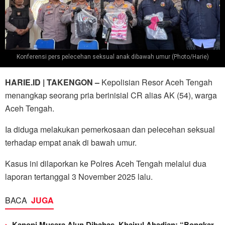
Konferensi pers pelecehan seksual anak dibawah umur (Photo/Harie)
HARIE.ID | TAKENGON –
Kepolisian Resor Aceh Tengah
menangkap seorang pria berinisial CR alias AK (54), warga
Aceh Tengah.
Ia diduga melakukan pemerkosaan dan pelecehan seksual
terhadap empat anak di bawah umur.
Kasus ini dilaporkan ke Polres Aceh Tengah melalui dua
laporan tertanggal 3 November 2025 lalu.
BACA
JUGA
Kanopi Musara Alun Dibahas, Khairul Ahadian; “Bongkar