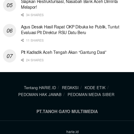
Siapkan Restrukturisasi, Nasabah Bank Aceh Diminta
Melapor!
34 SHARES
Agus Desak Hasil Rapat OKP Dibuka ke Publik, Tuntut
Evaluasi Plt Direktur RSU Datu Beru
11 SHARES
Plt Kadisdik Aceh Tengah Akan “Gantung Dasi”
24 SHARES
Tentang HARIE.ID
REDAKSI
KODE ETIK
PEDOMAN HAK JAWAB
PEDOMAN MEDIA SIBER
PT.TANOH GAYO MULTIMEDIA
© 2024
harie.id
.