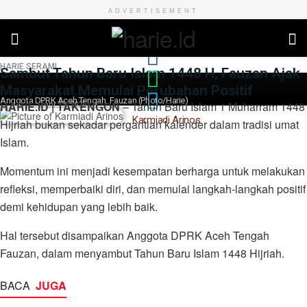
ADVERTISEMENT
HARIE
SERAMI
Sambut Tahun Baru Islam 1448 H, Fauzan Ajak
Masyarakat Memulai Perubahan Positif
Anggota DPRK Aceh Tengah, Fauzan (Photo/Harie)
HARIE.ID | TAKENGON
– Tahun Baru Islam 1 Muharram 1448
Juni 15, 2026
Karmiadi Arinos
Hijriah bukan sekadar pergantian kalender dalam tradisi umat
Islam.
Momentum ini menjadi kesempatan berharga untuk melakukan
refleksi, memperbaiki diri, dan memulai langkah-langkah positif
demi kehidupan yang lebih baik.
Hal tersebut disampaikan Anggota DPRK Aceh Tengah
Fauzan, dalam menyambut Tahun Baru Islam 1448 Hijriah.
BACA
JUGA