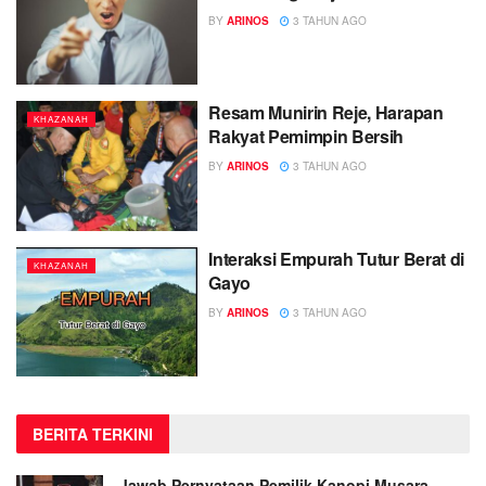
BY
ARINOS
3 TAHUN AGO
Resam Munirin Reje, Harapan
KHAZANAH
Rakyat Pemimpin Bersih
BY
ARINOS
3 TAHUN AGO
Interaksi Empurah Tutur Berat di
KHAZANAH
Gayo
BY
ARINOS
3 TAHUN AGO
BERITA TERKINI
Jawab Pernyataan Pemilik Kanopi Musara