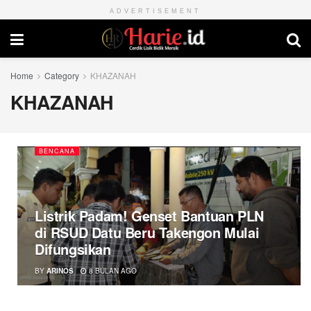
ADVERTISEMENT
Home
Category
KHAZANAH
KHAZANAH
BENCANA
Listrik Padam! Genset Bantuan PLN
di RSUD Datu Beru Takengon Mulai
Difungsikan
BY
ARINOS
8 BULAN AGO