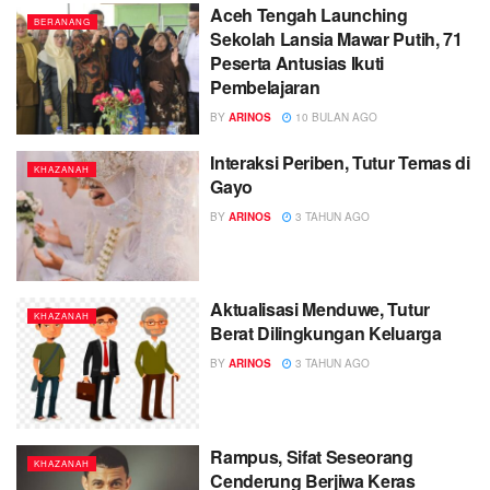
Aceh Tengah Launching
BERANANG
Sekolah Lansia Mawar Putih, 71
Peserta Antusias Ikuti
Pembelajaran
BY
ARINOS
10 BULAN AGO
Interaksi Periben, Tutur Temas di
KHAZANAH
Gayo
BY
ARINOS
3 TAHUN AGO
Aktualisasi Menduwe, Tutur
KHAZANAH
Berat Dilingkungan Keluarga
BY
ARINOS
3 TAHUN AGO
Rampus, Sifat Seseorang
KHAZANAH
Cenderung Berjiwa Keras