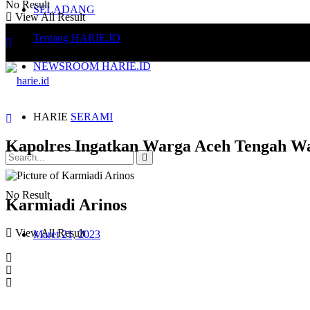
No Result
SELADANG
View All Result
Tentang HARIE.ID
NEWSROOM HARIE.ID
HARIE
SERAMI
Kapolres Ingatkan Warga Aceh Tengah W
No Result
Karmiadi Arinos
View All Result
Maret 21, 2023