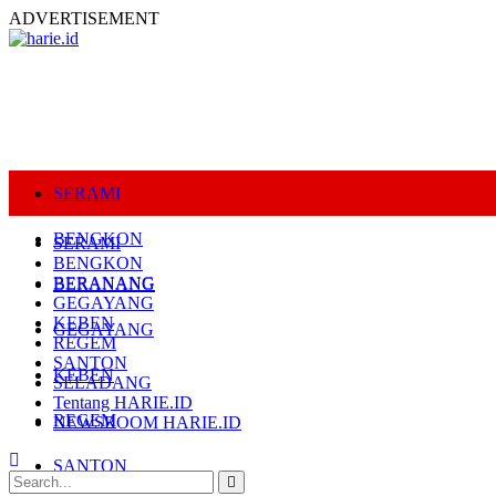
ADVERTISEMENT
SERAMI
BENGKON
SERAMI
BENGKON
BERANANG
BERANANG
GEGAYANG
KEBEN
GEGAYANG
REGEM
SANTON
KEBEN
SELADANG
Tentang HARIE.ID
REGEM
NEWSROOM HARIE.ID
SANTON