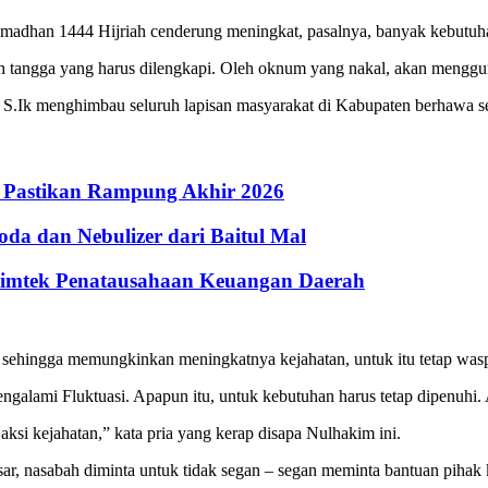
madhan 1444 Hijriah cenderung meningkat, pasalnya, banyak kebutuha
h tangga yang harus dilengkapi. Oleh oknum yang nakal, akan menggu
Ik menghimbau seluruh lapisan masyarakat di Kabupaten berhawa seju
 Pastikan Rampung Akhir 2026
a dan Nebulizer dari Baitul Mal
Bimtek Penatausahaan Keuangan Daerah
ehingga memungkinkan meningkatnya kejahatan, untuk itu tetap waspa
lami Fluktuasi. Apapun itu, untuk kebutuhan harus tetap dipenuhi. Apa
i kejahatan,” kata pria yang kerap disapa Nulhakim ini.
r, nasabah diminta untuk tidak segan – segan meminta bantuan pihak k