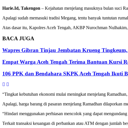
Harie.Id, Takengon
– Kejahatan menjelang masuknya bulan suci Ra
Apalagi sudah memasuki tradisi Megang, tentu banyak tuntutan ruma
Atas dasar itu, Kapolres Aceh Tengah, AKBP Nurochman Nulhakim, S.
BACA
JUGA
Wapres Gibran Tinjau Jembatan Krueng Tingkeum,
Empat Warga Aceh Tengah Terima Bantuan Kursi Rod
106 PPK dan Bendahara SKPK Aceh Tengah Ikuti 
“Tingkat kebutuhan ekonomi mulai meningkat menjelang Ramadhan, s
Apalagi, harga barang di pasaran menjelang Ramadhan dilaporkan menga
“Hindari menggunakan perhiasan mencolok yang dapat mengundang aks
Terkait transaksi keuangan di perbankan atau ATM dengan jumlah besa