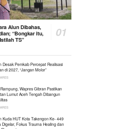
ra Alun Dibahas,
ian; “Bongkar itu,
stilah TS”
 Desak Pemkab Percepat Realisasi
an di 2027, “Jangan Molor”
HARES
 Rampung, Wapres Gibran Pastikan
tan Lumut Aceh Tengah Dibangun
litas
HARES
n Kuda HUT Kota Takengon Ke- 449
 Digelar, Fokus Trauma Healing dan