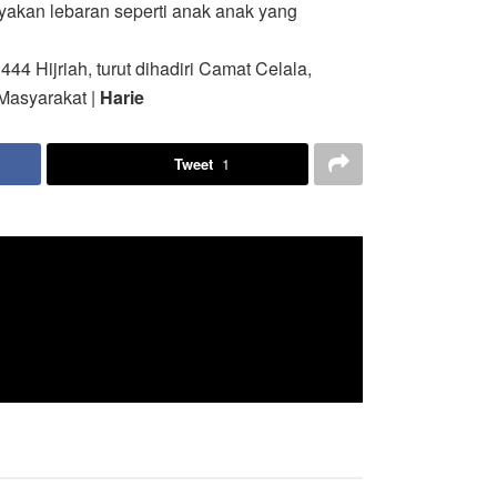
ayakan lebaran seperti anak anak yang
4 Hijriah, turut dihadiri Camat Celala,
Masyarakat |
Harie
Tweet
1