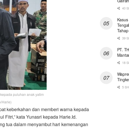
Gaira
40 
Kasus 
Tengah
Tahap
39 
PT. T
Mantan
18 
Wapres
Tingke
5 S
 kepada puluhan anak yatim
/Harie)
dapat keberkahan dan memberi warna kepada
l Fitri,” kata Yunasri kepada Harie.Id.
rang tua dalam menyambut hari kemenangan