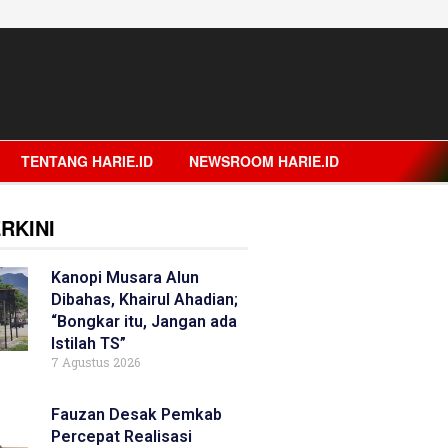
TENTANG HARIE.ID
NEWSROOM HARIE.ID
RKINI
Kanopi Musara Alun
Dibahas, Khairul Ahadian;
“Bongkar itu, Jangan ada
Istilah TS”
7 Agustus 2026
Fauzan Desak Pemkab
Percepat Realisasi