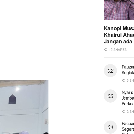
Kanopi Musa
Khairul Ahad
Jangan ada I
15 SHARES
Fauzan
Kegiat
3 S
Nyaris
Jemba
Berkua
2 S
Pacua
Segera