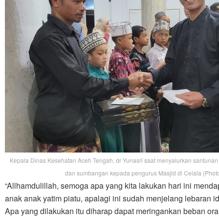
Kepala Dinas Kesehatan Aceh Tengah, dr Yunasri saat menyalurkan santunan
dan sumbangan kepada pengurus Masjid di Celala (Photo
“Allhamdulillah, semoga apa yang kita lakukan hari ini men
anak anak yatim piatu, apalagi ini sudah menjelang lebaran idu
Apa yang dilakukan itu diharap dapat meringankan beban o