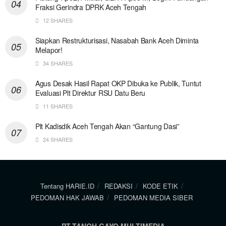
Fraksi Gerindra DPRK Aceh Tengah
12 SHARES
Siapkan Restrukturisasi, Nasabah Bank Aceh Diminta
Melapor!
34 SHARES
Agus Desak Hasil Rapat OKP Dibuka ke Publik, Tuntut
Evaluasi Plt Direktur RSU Datu Beru
11 SHARES
Plt Kadisdik Aceh Tengah Akan “Gantung Dasi”
24 SHARES
Tentang HARIE.ID
REDAKSI
KODE ETIK
PEDOMAN HAK JAWAB
PEDOMAN MEDIA SIBER
PT.TANOH GAYO MULTIMEDIA