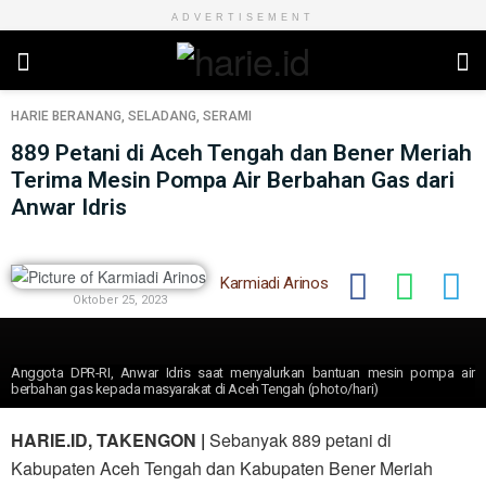
ADVERTISEMENT
HARIE
BERANANG
,
SELADANG
,
SERAMI
889 Petani di Aceh Tengah dan Bener Meriah
Terima Mesin Pompa Air Berbahan Gas dari
Anwar Idris
Karmiadi Arinos
Oktober 25, 2023
Anggota DPR-RI, Anwar Idris saat menyalurkan bantuan mesin pompa air
berbahan gas kepada masyarakat di Aceh Tengah (photo/hari)
HARIE.ID, TAKENGON |
Sebanyak 889 petani di
Kabupaten Aceh Tengah dan Kabupaten Bener Meriah