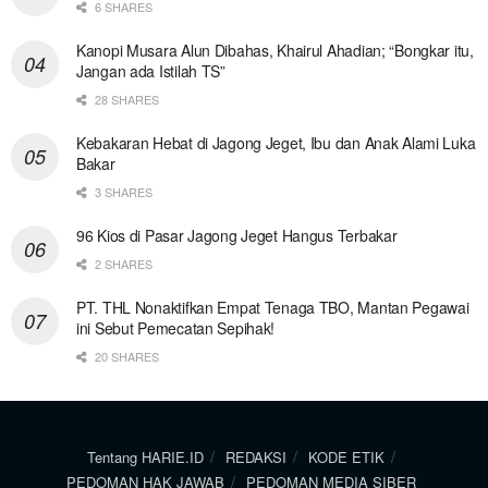
6 SHARES
Kanopi Musara Alun Dibahas, Khairul Ahadian; “Bongkar itu,
Jangan ada Istilah TS”
28 SHARES
Kebakaran Hebat di Jagong Jeget, Ibu dan Anak Alami Luka
Bakar
3 SHARES
96 Kios di Pasar Jagong Jeget Hangus Terbakar
2 SHARES
PT. THL Nonaktifkan Empat Tenaga TBO, Mantan Pegawai
ini Sebut Pemecatan Sepihak!
20 SHARES
Tentang HARIE.ID
REDAKSI
KODE ETIK
PEDOMAN HAK JAWAB
PEDOMAN MEDIA SIBER