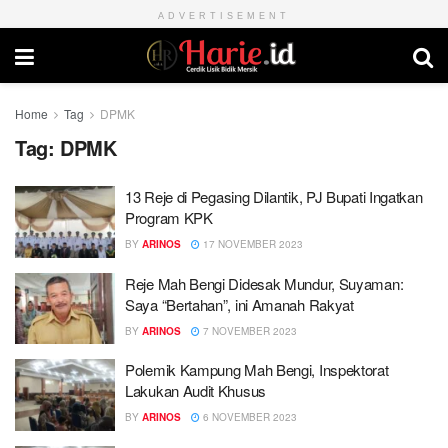
ADVERTISEMENT
Home
Tag
DPMK
Tag:
DPMK
13 Reje di Pegasing Dilantik, PJ Bupati Ingatkan
Program KPK
BY
ARINOS
17 NOVEMBER 2023
Reje Mah Bengi Didesak Mundur, Suyaman:
Saya “Bertahan”, ini Amanah Rakyat
BY
ARINOS
7 NOVEMBER 2023
Polemik Kampung Mah Bengi, Inspektorat
Lakukan Audit Khusus
BY
ARINOS
6 NOVEMBER 2023