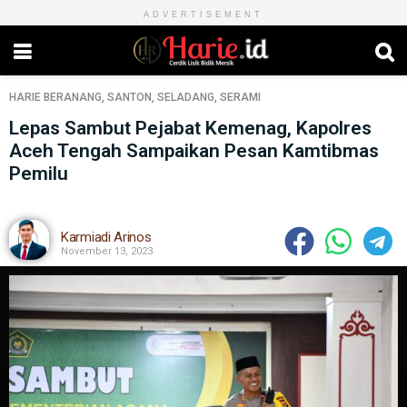
ADVERTISEMENT
HARIE
BERANANG
,
SANTON
,
SELADANG
,
SERAMI
Lepas Sambut Pejabat Kemenag, Kapolres
Aceh Tengah Sampaikan Pesan Kamtibmas
Pemilu
Karmiadi Arinos
November 13, 2023