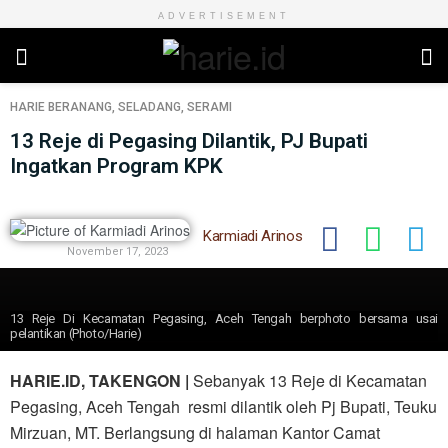
ADVERTISEMENT
HARIE
BERANANG
,
SELADANG
,
SERAMI
13 Reje di Pegasing Dilantik, PJ Bupati
Ingatkan Program KPK
Karmiadi Arinos
November 17, 2023
13 Reje Di Kecamatan Pegasing, Aceh Tengah berphoto bersama usai
pelantikan (Photo/Harie)
HARIE.ID, TAKENGON |
Sebanyak 13 Reje di Kecamatan
Pegasing, Aceh Tengah resmi dilantik oleh Pj Bupati, Teuku
Mirzuan, MT. Berlangsung di halaman Kantor Camat