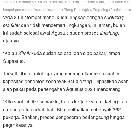
Proses Finishing sejumlah infrastruktur seperti, kandang kuda, klinik kuda dan
tempat pemandian kuda di lapangan Blang Bebangka, Pegasing (Photo/Harie)
“Ada 8 unit tempat mandi kuda lengkap dengan
subtiteng
bio filter
dan tidak mencemari lingkungan, ini aman, bulan
ini sudah selesai awal Agustus sudah proses
finishing
,
ujarnya.
“Kalau
Klinik
kuda sudah selesai dan siap pakai,” timpal
Suprianto.
Terkait tribun lantai tiga yang sedang dikerjakan saat ini
kapasitas penonton sebanyak 6400 orang. Dipastikan akan
siap pakai pada pertengahan Agustus 2024 mendatang.
“Kita saat ini dikejar waktu, harus kerja ekstra di ketinggian,
namun perlu berhati hati. Kita melibatkan sebanyak 362
pekerja. Bahkan, proses pengecoran berlangsung hingga
pagi,” katanya.