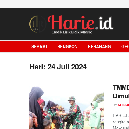
SERAMI
BENGKON
BERANANG
GE
Hari:
24 Juli 2024
TMMD
Dimul
BY
ARINO
HARIE.I
rangka 
Mewujudk