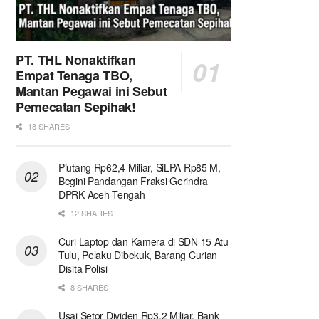
PT. THL Nonaktifkan
Empat Tenaga TBO,
Mantan Pegawai ini Sebut
Pemecatan Sepihak!
18 SHARES
Piutang Rp62,4 Miliar, SiLPA Rp85 M,
Begini Pandangan Fraksi Gerindra
DPRK Aceh Tengah
12 SHARES
Curi Laptop dan Kamera di SDN 15 Atu
Tulu, Pelaku Dibekuk, Barang Curian
Disita Polisi
8 SHARES
Usai Setor Dividen Rp3,2 Miliar, Bank