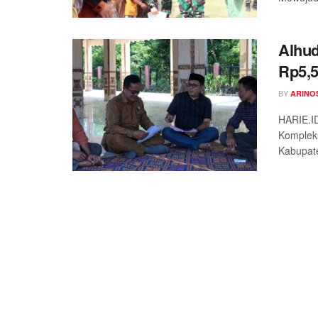
Alhu
Rp5,5
BY
ARINO
HARIE.ID
Komplek
Kabupate