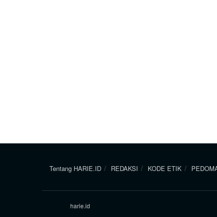
Tentang HARIE.ID
REDAKSI
KODE ETIK
PEDOMA
© 2024
harie.id
.