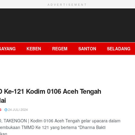
ADVERTISEMENT
GAYANG
KEBEN
REGEM
SANTON
SELADANG
 Ke-121 Kodim 0106 Aceh Tengah
ai
24 JULI 2024
S
D, TAKENGON | Kodim 0106 Aceh Tengah gelar upacara dalam
pembukaan TMMD Ke 121 yang bertema "Dharma Bakti
an ...