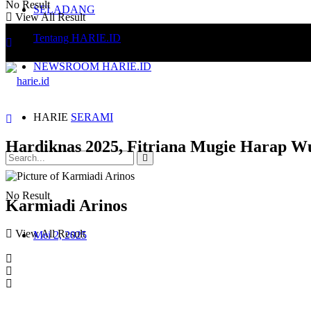
No Result
SELADANG
View All Result
Tentang HARIE.ID
NEWSROOM HARIE.ID
HARIE
SERAMI
Hardiknas 2025, Fitriana Mugie Harap W
No Result
Karmiadi Arinos
View All Result
Mei 2, 2025