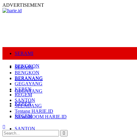
ADVERTISEMENT
SERAMI
BENGKON
SERAMI
BENGKON
BERANANG
BERANANG
GEGAYANG
KEBEN
GEGAYANG
REGEM
SANTON
KEBEN
SELADANG
Tentang HARIE.ID
REGEM
NEWSROOM HARIE.ID
SANTON