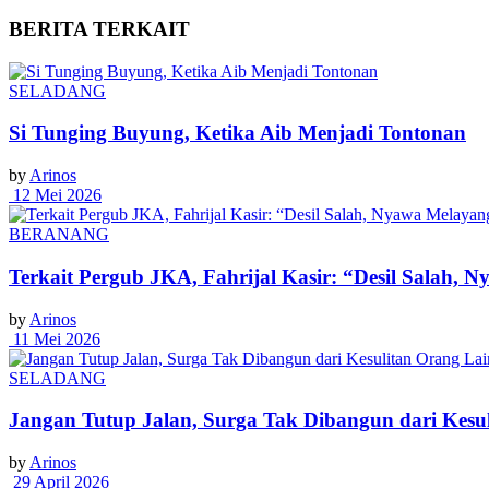
BERITA
TERKAIT
SELADANG
Si Tunging Buyung, Ketika Aib Menjadi Tontonan
by
Arinos
12 Mei 2026
BERANANG
Terkait Pergub JKA, Fahrijal Kasir: “Desil Salah, 
by
Arinos
11 Mei 2026
SELADANG
Jangan Tutup Jalan, Surga Tak Dibangun dari Kesu
by
Arinos
29 April 2026