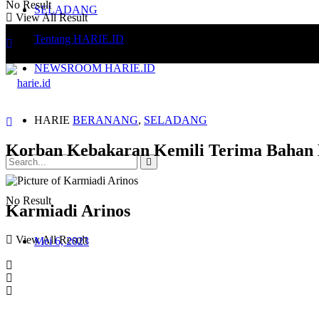
No Result
SELADANG
View All Result
Tentang HARIE.ID
NEWSROOM HARIE.ID
HARIE
BERANANG
,
SELADANG
Korban Kebakaran Kemili Terima Bahan 
No Result
Karmiadi Arinos
View All Result
Mei 6, 2023