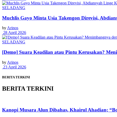
SELADANG
Muchlis Gayo Minta Usia Takengon Direvisi, Abdia
by
Arinos
28 April 2026
SELADANG
[Demo] Suara Keadilan atau Pintu Kerusakan? Men
by
Arinos
23 April 2026
BERITA TERKINI
BERITA TERKINI
Kanopi Musara Alun Dibahas, Khairul Ahadian; “Bon