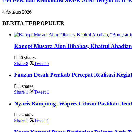
106 PPK dan Bendahara SKPK Aceh Tengah Ikuti 
4 Agustus 2026
BERITA TERPOPULER
Kanopi Musara Alun Dibahas, Khairul Ahadian;
20 shares
Share
8
Tweet
5
Fauzan Desak Pemkab Percepat Realisasi Kegia
3 shares
Share
1
Tweet
1
Nyaris Rampung, Wapres Gibran Pastikan Jem
2 shares
Share
1
Tweet
1