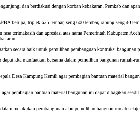
engunjungi dan berdiskusi dengan korban kebakaran. Pemkab dan apar
i BPBA berupa, triplek 625 lembar, seng 600 lembar, rabung seng 40 lem
n rasa terimakasih dan apresiasi atas nama Pemerintah Kabupaten A
bakaran.
faatkan secara baik untuk pemulihan pembanguan kontruksi bangunan 
 dapat kita manfaatkan bersama dalam pemulihan bangunan rumah-rumah
epala Desa Kampung Kemili agar pembagian bantuan material bangunan 
gar pembagian bantuan material bangunan ini dapat dibagikan seadil-
dalam melakukan pembangunan atau pemulihan banguan rumah selajutnya