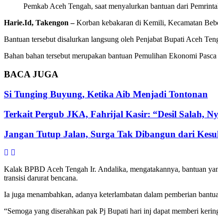
Pemkab Aceh Tengah, saat menyalurkan bantuan dari Pemrintah
Harie.Id, Takengon –
Korban kebakaran di Kemili, Kecamatan Bebe
Bantuan tersebut disalurkan langsung oleh Penjabat Bupati Aceh Te
Bahan bahan tersebut merupakan bantuan Pemulihan Ekonomi Pasca B
BACA
JUGA
Si Tunging Buyung, Ketika Aib Menjadi Tontonan
Terkait Pergub JKA, Fahrijal Kasir: “Desil Salah, 
Jangan Tutup Jalan, Surga Tak Dibangun dari Kesu
Kalak BPBD Aceh Tengah Ir. Andalika, mengatakannya, bantuan yan
transisi darurat bencana.
Ia juga menambahkan, adanya keterlambatan dalam pemberian bantuan
“Semoga yang diserahkan pak Pj Bupati hari inj dapat memberi kerin