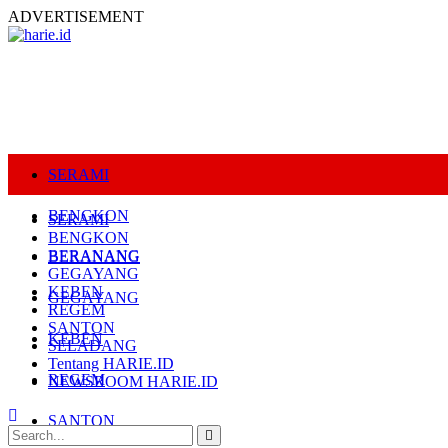
ADVERTISEMENT
SERAMI
BENGKON
SERAMI
BENGKON
BERANANG
BERANANG
GEGAYANG
KEBEN
GEGAYANG
REGEM
SANTON
KEBEN
SELADANG
Tentang HARIE.ID
REGEM
NEWSROOM HARIE.ID
SANTON