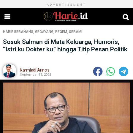
ADVERTISEMENT
HARIE
BERANANG
,
GEGAYANG
,
REGEM
,
SERAMI
Sosok Salman di Mata Keluarga, Humoris,
“Istri ku Dokter ku” hingga Titip Pesan Politik
Karmiadi Arinos
September 16, 2023