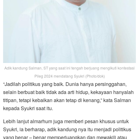
Adik kandung Salman, ST yang saat ini tengah berjuang mengikuti kontestasi
Pileg 2024 mendatang Syukri (Photo/dok)
“Jadilah politikus yang baik. Dunia hanya persinggahan,
selain berbuat baik tidak ada arti hidup, kekayaan hanyalah
titipan, tetapi kebaikan akan tetap di kenang,” kata Salman
kepada Syukri saat itu.
Lebih lanjut almarhum juga memberi pesan khusus untuk
Syukri, ia berharap, adik kandung nya itu menjadi politikus
yang benar – benar memperjuangkan dan mewakili atau