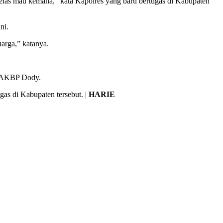
 jelas mau kemana,” kata Kapolres yang baru bertugas di Kabupaten
ni.
uarga,” katanya.
up AKBP Dody.
as di Kabupaten tersebut. |
HARIE