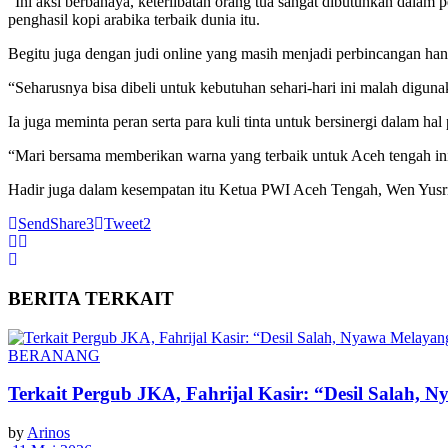
“Ini aksi berbahaya, keterlibatan orang tua sangat dibutuhkan dalam
penghasil kopi arabika terbaik dunia itu.
Begitu juga dengan judi online yang masih menjadi perbincangan han
“Seharusnya bisa dibeli untuk kebutuhan sehari-hari ini malah diguna
Ia juga meminta peran serta para kuli tinta untuk bersinergi dalam 
“Mari bersama memberikan warna yang terbaik untuk Aceh tengah ini
Hadir juga dalam kesempatan itu Ketua PWI Aceh Tengah, Wen Yusri
Send
Share
3
Tweet
2
BERITA
TERKAIT
BERANANG
Terkait Pergub JKA, Fahrijal Kasir: “Desil Salah, 
by
Arinos