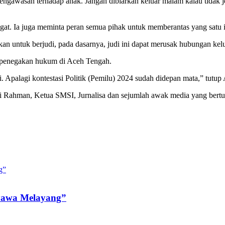
 pengawasan terhadap anak. Jangan dibiarkan keluar malam kalau tidak
gat. Ia juga meminta peran semua pihak untuk memberantas yang satu i
kan untuk berjudi, pada dasarnya, judi ini dapat merusak hubungan kel
hal penegakan hukum di Aceh Tengah.
. Apalagi kontestasi Politik (Pemilu) 2024 sudah didepan mata,” tut
 Rahman, Ketua SMSI, Jurnalisa dan sejumlah awak media yang bertug
Nyawa Melayang”