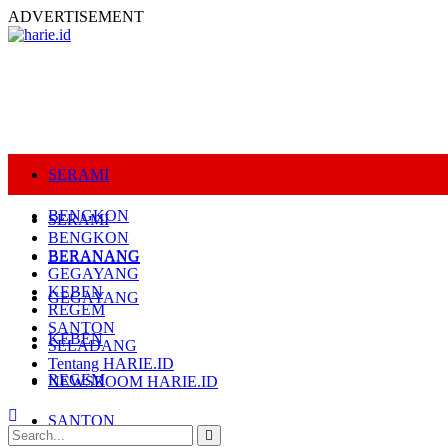
ADVERTISEMENT
SERAMI
BENGKON
SERAMI
BENGKON
BERANANG
BERANANG
GEGAYANG
KEBEN
GEGAYANG
REGEM
SANTON
KEBEN
SELADANG
Tentang HARIE.ID
REGEM
NEWSROOM HARIE.ID
SANTON