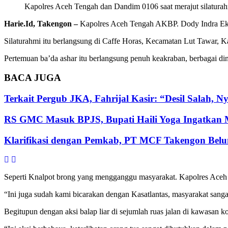
Kapolres Aceh Tengah dan Dandim 0106 saat merajut silatura
Harie.Id, Takengon –
Kapolres Aceh Tengah AKBP. Dody Indra Eka 
Silaturahmi itu berlangsung di Caffe Horas, Kecamatan Lut Tawar, 
Pertemuan ba’da ashar itu berlangsung penuh keakraban, berbagai di
BACA
JUGA
Terkait Pergub JKA, Fahrijal Kasir: “Desil Salah, 
RS GMC Masuk BPJS, Bupati Haili Yoga Ingatkan
Klarifikasi dengan Pemkab, PT MCF Takengon Bel
Seperti Knalpot brong yang mengganggu masyarakat. Kapolres Aceh T
“Ini juga sudah kami bicarakan dengan Kasatlantas, masyarakat sanga
Begitupun dengan aksi balap liar di sejumlah ruas jalan di kawasan 