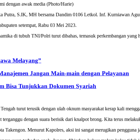
hmi dengan awak media (Photo/Harie)
Putra, S.IK, MH bersama Dandim 0106 Letkol. Inf. Kurniawan Agung
Kabupaten setempat, Rabu 03 Mei 2023.
namika di tubuh TNI/Polri turut dibahas, temasuk perkembangan yang h
Nyawa Melayang”
 Manajemen Jangan Main-main dengan Pelayanan
um Bisa Tunjukkan Dokumen Syariah
engah turut terusik dengan ulah oknum masyarakat kerap kali menggan
t terganggu dengan suara berisik dari knalpot brong. Kita terus mela
kota Takengon. Menurut Kapolres, aksi ini sangat merugikan pengguna ja