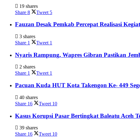
19 shares
Share
8
Tweet
5
Fauzan Desak Pemkab Percepat Realisasi Kegia
3 shares
Share
1
Tweet
1
Nyaris Rampung, Wapres Gibran Pastikan Jem
2 shares
Share
1
Tweet
1
Pacuan Kuda HUT Kota Takengon Ke- 449 Sege
40 shares
Share
16
Tweet
10
Kasus Korupsi Pasar Bertingkat Baleatu Aceh 
39 shares
Share
16
Tweet
10