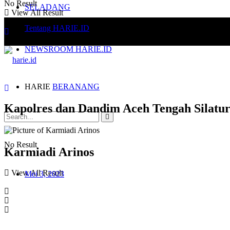
No Result
SELADANG
View All Result
Tentang HARIE.ID
NEWSROOM HARIE.ID
HARIE
BERANANG
Kapolres dan Dandim Aceh Tengah Silatu
No Result
Karmiadi Arinos
View All Result
Mei 3, 2023